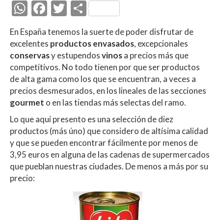
W
F
T
C
h
ac
w
o
En España tenemos la suerte de poder disfrutar de
at
e
itt
m
excelentes
productos envasados
, excepcionales
s
b
er
p
conservas
y estupendos
vinos
a precios más que
A
o
ar
competitivos. No todo tienen por que ser productos
de alta gama como los que se encuentran, a veces a
p
o
ti
precios desmesurados, en los lineales de las secciones
p
k
r
gourmet
o en las tiendas más selectas del ramo.
Lo que aquí presento es una selección de diez
productos (más úno) que considero de altísima calidad
y que se pueden encontrar fácilmente por menos de
3,95 euros en alguna de las cadenas de supermercados
que pueblan nuestras ciudades. De menos a más por su
precio: