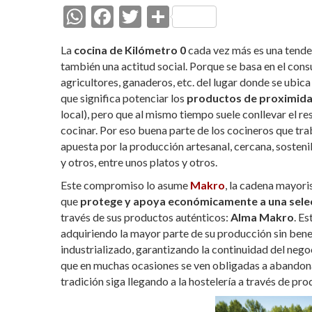
W
F
T
C
h
ac
w
o
La
cocina de Kilómetro 0
cada vez más es una tende
at
e
itt
m
también una actitud social. Porque se basa en el co
s
b
er
p
agricultores, ganaderos, etc. del lugar donde se ubic
que significa potenciar los
productos de proximid
A
o
ar
local), pero que al mismo tiempo suele conllevar el r
p
o
ti
cocinar. Por eso buena parte de los cocineros que t
p
k
r
apuesta por la producción artesanal, cercana, sosten
y otros, entre unos platos y otros.
Este compromiso lo asume
Makro
, la cadena mayor
que
protege y apoya económicamente a una selec
través de sus productos auténticos:
Alma Makro
. Es
adquiriendo la mayor parte de su producción sin bene
industrializado, garantizando la continuidad del neg
que en muchas ocasiones se ven obligadas a abandona
tradición siga llegando a la hostelería a través de pr