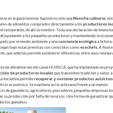
ncia en la gastronomía. Supone no sólo una
filosofía culinaria
, sin
nsumo de alimentos comprados directamente a los
productores lo
a el restaurante, de ahí su nombre. Toda una declaración de intencio
ad
(ayudando a los pequeños productores y manteniendo la econo
espeto por el medio ambiente y una
conciencia ecológica
a la hora
rabajan bajo estas premisas son conocidos como
ecochefs
. A final 
ible, que además permite establecer diferencias entre unos restaur
ista de alimentación del canal HORECA, que ha implantado un pro
ción de productores locales
que transmiten tradición y sabor a
ta iniciativa permite
recuperar y sostener productos autócton
ficio económico. Se mantiene así lo artesanal frente a un mundo
ocio de ganaderos, agricultores, pescadores, pequeñas empresas lo
r su producción por falta de recursos. Una forma de garantizar q
oductos genuinos.