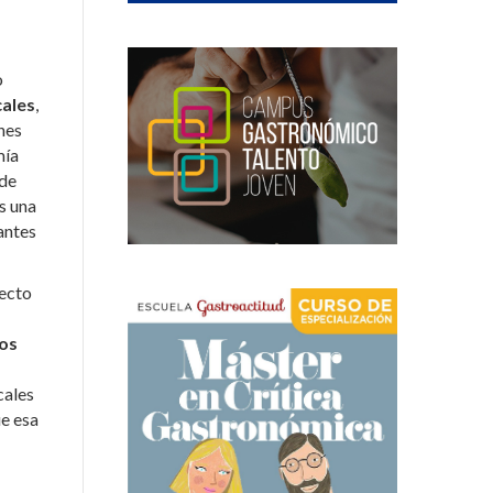
o
cales
,
nes
mía
 de
es una
antes
yecto
os
cales
ue esa