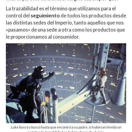
p
o
ti
La trazabilidad es el término que utilizamos para el
p
k
r
control del
seguimiento
de todos los productos desde
las distintas sedes del Imperio, tanto aquellos que nos
«pasamos» de una sede a otra como los productos que
le proporcionamos al consumidor.
Luke buscó y buscó hasta que encontró a su padre, si hubieran tenido un