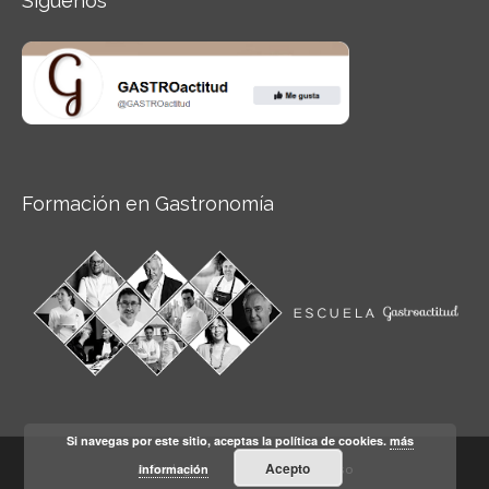
Síguenos
Formación en Gastronomía
Si navegas por este sitio, aceptas la política de cookies.
más
Acepto
información
Aviso legal
Condiciones de Uso