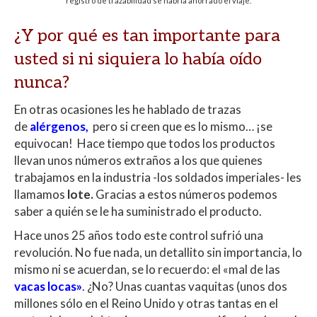
registro de trazabilidad se habría ahorrado el viaje.
¿Y por qué es tan importante para
usted si ni siquiera lo había oído
nunca?
En otras ocasiones les he hablado de trazas
de
alérgenos
,
pero si creen que es lo mismo… ¡se
equivocan!
Hace tiempo que todos los productos
llevan unos números extraños a los que quienes
trabajamos en la industria -los soldados imperiales- les
llamamos
lote.
Gracias a estos números podemos
saber a quién se le ha suministrado el producto.
Hace unos 25 años todo este control sufrió una
revolución. No fue nada, un detallito sin importancia, lo
mismo ni se acuerdan, se lo recuerdo: el «mal de las
vacas locas»
. ¿No? Unas cuantas vaquitas (unos dos
millones sólo en el Reino Unido y otras tantas en el