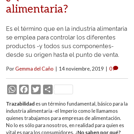
alimentaria?
Es el término que en la industria alimentaria
se emplea para controlar los diferentes
productos -y todos sus componentes-
desde su origen hasta el punto de venta.
Por
Gemma del Caño
|
14 noviembre, 2019
|
0
W
F
T
C
h
ac
w
o
Trazabilidad
es un término fundamental, básico para la
at
e
itt
m
industria alimentaria -el Imperio como le llamamos
s
b
er
p
quienes trabajamos para empresas de alimentación.
A
o
ar
No lo es sólo para nosotros, en realidad para quien es
vital es para los consumidores.
¿No saben por qué?