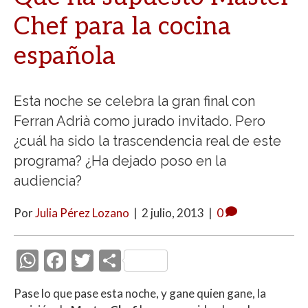
Chef para la cocina
española
Esta noche se celebra la gran final con
Ferran Adrià como jurado invitado. Pero
¿cuál ha sido la trascendencia real de este
programa? ¿Ha dejado poso en la
audiencia?
Por
Julia Pérez Lozano
|
2 julio, 2013
|
0
W
F
T
C
h
ac
w
o
Pase lo que pase esta noche, y gane quien gane, la
at
e
itt
m