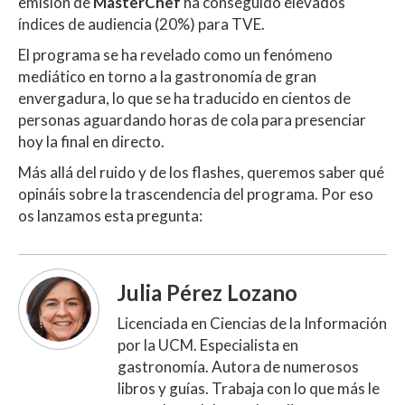
emisión de
MasterChef
ha conseguido elevados
s
b
er
p
índices de audiencia (20%) para TVE.
A
o
ar
El programa se ha revelado como un fenómeno
p
o
ti
mediático en torno a la gastronomía de gran
envergadura, lo que se ha traducido en cientos de
p
k
r
personas aguardando horas de cola para presenciar
hoy la final en directo.
Más allá del ruido y de los flashes, queremos saber qué
opináis sobre la trascendencia del programa. Por eso
os lanzamos esta pregunta:
Julia Pérez Lozano
Licenciada en Ciencias de la Información
por la UCM. Especialista en
gastronomía. Autora de numerosos
libros y guías. Trabaja con lo que más le