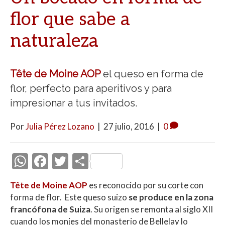
flor que sabe a
naturaleza
Tête de Moine AOP
el queso en forma de
flor, perfecto para aperitivos y para
impresionar a tus invitados.
Por
Julia Pérez Lozano
|
27 julio, 2016
|
0
W
F
T
C
h
ac
w
o
Tête de Moine AOP
es reconocido por su corte con
at
e
itt
m
forma de flor. Este queso suizo
se produce en la zona
s
b
er
p
francófona de Suiza
. Su origen se remonta al siglo XII
cuando los monjes del monasterio de Bellelay lo