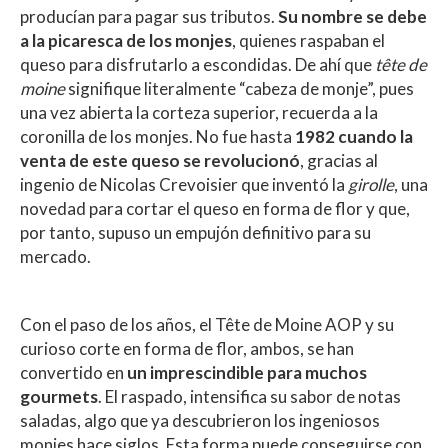
A
o
ar
producían para pagar sus tributos.
Su nombre se debe
p
o
ti
a la picaresca de los monjes
, quienes raspaban el
p
k
r
queso para disfrutarlo a escondidas. De ahí que
tête de
moine
signifique literalmente “cabeza de monje”, pues
una vez abierta la corteza superior, recuerda a la
coronilla de los monjes. No fue hasta
1982 cuando la
venta de este queso se revolucionó
, gracias al
ingenio de Nicolas Crevoisier que inventó la
girolle
, una
novedad para cortar el queso en forma de flor y que,
por tanto, supuso un empujón definitivo para su
mercado.
Con el paso de los años, el Tête de Moine AOP y su
curioso corte en forma de flor, ambos, se han
convertido en
un imprescindible para muchos
gourmets
. El raspado, intensifica su sabor de notas
saladas, algo que ya descubrieron los ingeniosos
monjes hace siglos. Esta forma puede conseguirse con