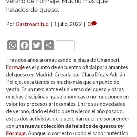
verano de Formaje. Mucho más que
helados de queso.
Por
Gastroactitud
|
1 julio, 2022
|
0
W
F
T
C
h
ac
w
o
Tras dos años aromatizando la plaza de Chamberí,
at
e
itt
m
Formaje
es el punto de encuentro oficial para amantes
s
b
er
p
del queso en Madrid. Creada por Clara Díez y Adrián
A
o
ar
Pellejo, esta tienda es mucho más que un punto de
venta. Es un nexo entre el universo del queso y otras
p
o
ti
muchas disciplinas -gastronómicas o no- que ponen en
p
k
r
valor los procesos artesanales. Entre sus novedades
de verano, dado el éxito que tuvieron el año pasado,
estos dos activistas del queso han querido sorprender
con
una nueva colección de helados de quesos
by
Formaje
.
Aunque lo correcto -dado el sabor auténtico