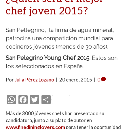
chef joven 2015?
San Pellegrino, la firma de agua mineral,
patrocina una competición mundial para
cocineros jóvenes (menos de 30 años).
San Pelegrino Young Chef 2015
. Estos son
los seleccionados en España.
Por
Julia Pérez Lozano
|
20 enero, 2015
|
0
W
F
T
C
h
ac
w
o
Más de 3000 jóvenes chefs han presentado su
at
e
itt
m
candidatura, junto a su plato de autor en
s
b
er
p
www.finedininglovers.com
para tener la oportunidad