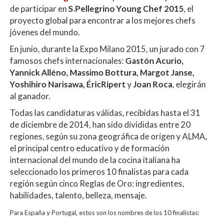
A
o
ar
de participar en
S.Pellegrino Young Chef 2015
, el
proyecto global para encontrar a los mejores chefs
p
o
ti
jóvenes del mundo.
p
k
r
En junio, durante la Expo Milano 2015, un jurado con 7
famosos chefs internacionales:
Gastón Acurio,
Yannick Alléno, Massimo Bottura, Margot Janse,
Yoshihiro Narisawa, ÉricRipert
y
Joan Roca
, elegirán
al ganador.
Todas las candidaturas válidas, recibidas hasta el 31
de diciembre de 2014, han sido divididas entre 20
regiones, según su zona geográfica de origen y ALMA,
el principal centro educativo y de formación
internacional del mundo de la cocina italiana ha
seleccionado los primeros 10 finalistas para cada
región según cinco Reglas de Oro: ingredientes,
habilidades, talento, belleza, mensaje.
Para España y Portugal, estos son los nombres de los 10 finalistas: