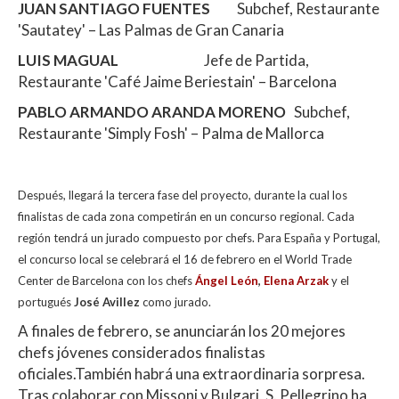
JUAN SANTIAGO FUENTES
Subchef, Restaurante
'Sautatey' – Las Palmas de Gran Canaria
LUIS MAGUAL
Jefe de Partida,
Restaurante 'Café Jaime Beriestain' – Barcelona
PABLO ARMANDO ARANDA MORENO
Subchef,
Restaurante 'Simply Fosh' – Palma de Mallorca
Después, llegará la tercera fase del proyecto, durante la cual los
finalistas de cada zona competirán en un concurso regional
.
Cada
región tendrá un jurado compuesto por chefs.
Para España y Portugal,
el concurso local se celebrará el 16 de febrero en el World Trade
Center de Barcelona con los chefs
Ángel León
,
Elena Arzak
y el
portugués
José Avillez
como jurado.
A finales de febrero, se anunciarán los 20 mejores
chefs jóvenes considerados finalistas
oficiales.También habrá una extraordinaria sorpresa.
Tras colaborar con Missoni y Bulgari, S. Pellegrino ha