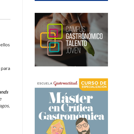
 ellos
 para
ands
e
agos,