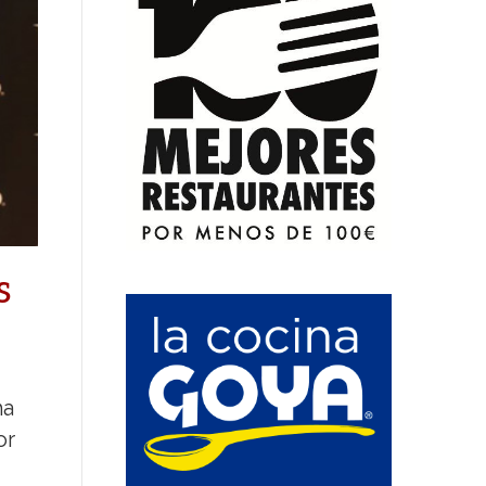
s
ha
or