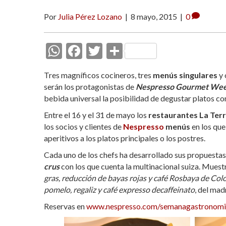
Por
Julia Pérez Lozano
|
8 mayo, 2015
|
0
W
F
T
C
h
ac
w
o
Tres magníficos cocineros, tres
menús singulares
y 
at
e
itt
m
serán los protagonistas de
Nespresso Gourmet We
s
b
er
p
bebida universal la posibilidad de degustar platos 
A
o
ar
Entre el 16 y el 31 de mayo los
restaurantes
La Terr
los socios y clientes de
p
o
ti
Nespresso
menús
en los que 
aperitivos a los platos principales o los postres.
p
k
r
Cada uno de los chefs ha desarrollado sus propuestas 
crus
con los que cuenta la multinacional suiza. Muest
gras, reducción de bayas rojas y café Rosbaya de Co
pomelo, regaliz y café expresso decaffeinato
, del mad
Reservas en
www.nespresso.com/semanagastronomi