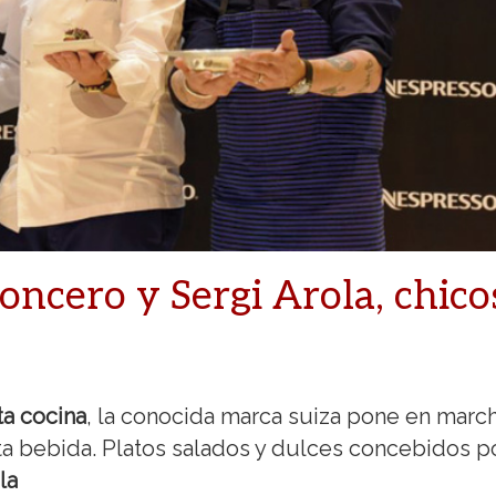
ncero y Sergi Arola, chico
ta cocina
, la conocida marca suiza pone en marc
ta bebida. Platos salados y dulces concebidos p
la