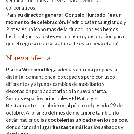
semana – de lunes a jueves- para eventos
p
k
r
corporativos.
Para
su director general, Gonzalo Hurtado, “es un
momento de celebración
.
Madrid
está resurgiendo y
Platea
es un icono más de la ciudad, por eso hemos
hecho algunos ajustes en concepto y decoración para
que el regreso esté a la altura de esta nueva etapa”.
Nueva oferta
Platea
Weekend
llega además con una propuesta
distinta. Se mantienen los espacios pero con usos
diferentes y algunos cambios de mobiliario y
decoración para adaptarlos a la nueva oferta.
Sus dos espacios principales –
El Patio y El
Restaurante
– se abrieron al público el pasado 29 de
octubre. A lo largo del mes de diciembre también lo
están haciendo las
coctelerías ubicadas en los palcos
,
donde tendrán lugar
fiestas temáticas
los sábados y