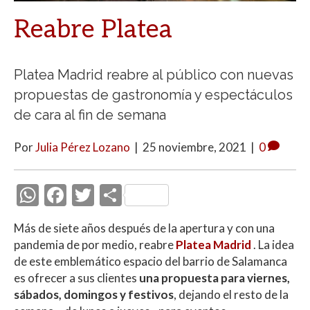
Reabre Platea
Platea Madrid reabre al público con nuevas
propuestas de gastronomía y espectáculos
de cara al fin de semana
Por
Julia Pérez Lozano
|
25 noviembre, 2021
|
0
W
F
T
C
h
ac
w
o
Más de siete años después de la apertura y con una
at
e
itt
m
pandemia de por medio, reabre
Platea Madrid
. La idea
s
b
er
p
de este emblemático espacio del barrio de Salamanca
A
o
ar
es ofrecer a sus clientes
una propuesta para viernes,
sábados, domingos y festivos
, dejando el resto de la
p
o
ti