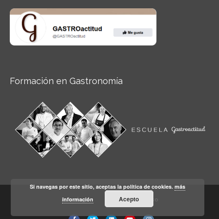
Formación en Gastronomía
Si navegas por este sitio, aceptas la política de cookies.
más
Acepto
información
Aviso legal
Condiciones de Uso