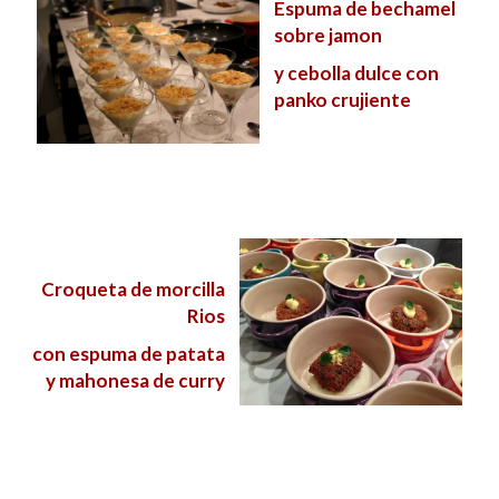
Espuma de bechamel
at
e
itt
m
sobre jamon
s
b
er
p
y cebolla dulce con
A
o
ar
panko crujiente
p
o
ti
p
k
r
Croqueta de morcilla
Rios
con espuma de patata
y mahonesa de curry