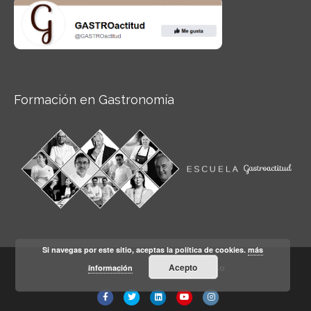
Formación en Gastronomía
Si navegas por este sitio, aceptas la política de cookies.
más
Acepto
información
Aviso legal
Condiciones de Uso
Facebook
Twitter
Linkedin
Youtube
Instagram