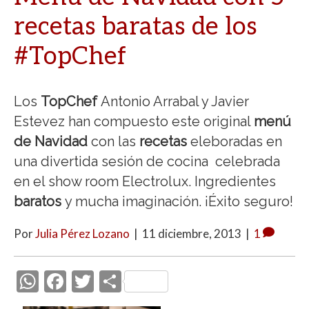
recetas baratas de los
#TopChef
Los
TopChef
Antonio Arrabal y Javier
Estevez han compuesto este original
menú
de Navidad
con las
recetas
eleboradas en
una divertida sesión de cocina celebrada
en el show room Electrolux. Ingredientes
baratos
y mucha imaginación. ¡Éxito seguro!
Por
Julia Pérez Lozano
|
11 diciembre, 2013
|
1
W
F
T
C
h
ac
w
o