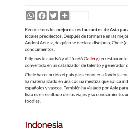
W
F
T
C
h
ac
w
o
Recorremos los
mejores restaurantes de Asia par
at
e
itt
m
locales predilectos. Después de formarse en las mejor
s
b
er
p
Andoni Aduriz, de quien se declara discípulo, Chele (
conocimientos.
A
o
ar
Filipinas le cautivó y allí fundó
p
o
ti
Gallery
, un restaurant
convertido en un catalizador de talento y generador d
p
k
r
Chele ha recorrido el país para conocer a fondo la coc
ha materializado en una cocina mestiza que aplica ind
españoles y vascos. También ha viajado por Asia para 
lista es el resultado de sus viajes y su conocimiento: 
foodies.
Indonesia