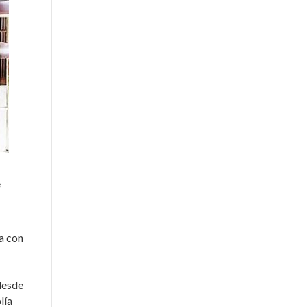
e
sa con
 desde
lía