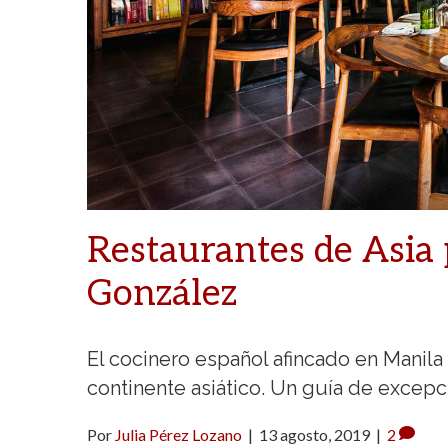
Restaurantes de Asia 
González
El cocinero español afincado en Manila 
continente asiático. Un guía de excepc
Por
Julia Pérez Lozano
|
13 agosto, 2019
|
2