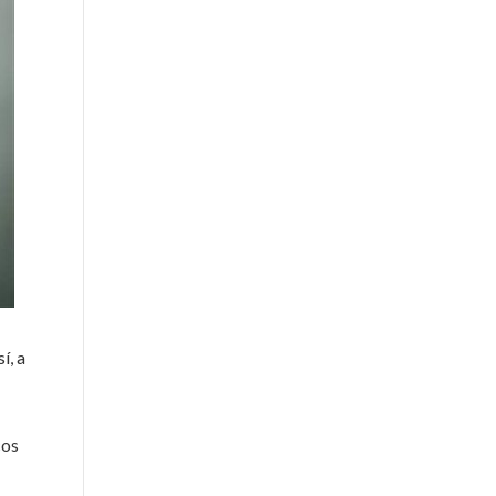
í, a
cos