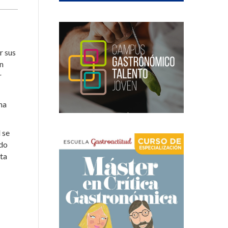
r sus
on
r
ha
 se
odo
sta