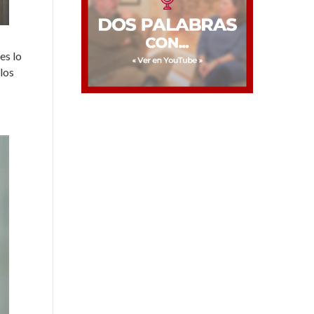
es lo
los