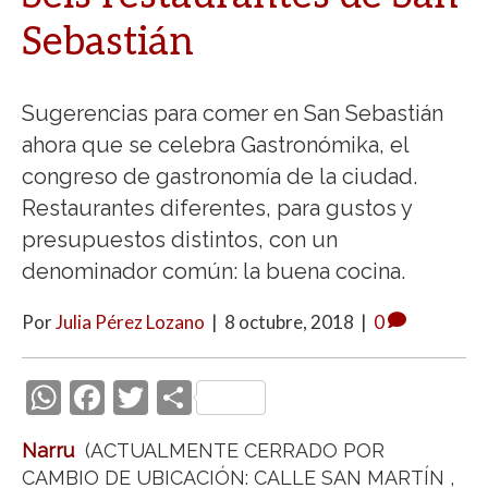
Sebastián
Sugerencias para comer en San Sebastián
ahora que se celebra Gastronómika, el
congreso de gastronomía de la ciudad.
Restaurantes diferentes, para gustos y
presupuestos distintos, con un
denominador común: la buena cocina.
Por
Julia Pérez Lozano
|
8 octubre, 2018
|
0
W
F
T
C
h
ac
w
o
Narru
(ACTUALMENTE CERRADO POR
at
e
itt
m
CAMBIO DE UBICACIÓN: CALLE SAN MARTÍN ,