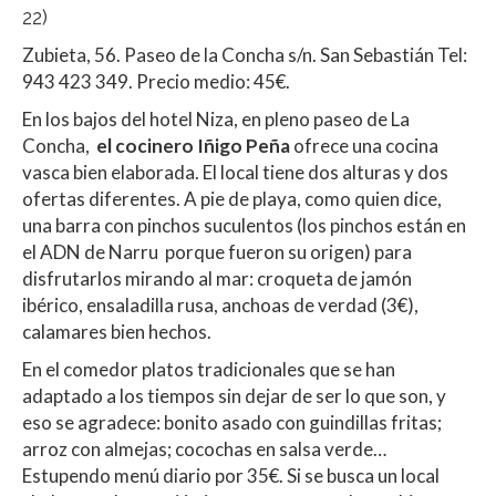
s
b
er
p
22)
A
o
ar
Zubieta, 56. Paseo de la Concha s/n. San Sebastián Tel:
p
o
ti
943 423 349. Precio medio: 45€.
p
k
r
En los bajos del hotel Niza, en pleno paseo de La
Concha,
el cocinero Iñigo Peña
ofrece una cocina
vasca bien elaborada. El local tiene dos alturas y dos
ofertas diferentes. A pie de playa, como quien dice,
una barra con pinchos suculentos (los pinchos están en
el ADN de Narru porque fueron su origen) para
disfrutarlos mirando al mar: croqueta de jamón
ibérico, ensaladilla rusa, anchoas de verdad (3€),
calamares bien hechos.
En el comedor platos tradicionales que se han
adaptado a los tiempos sin dejar de ser lo que son, y
eso se agradece: bonito asado con guindillas fritas;
arroz con almejas; cocochas en salsa verde…
Estupendo menú diario por 35€. Si se busca un local