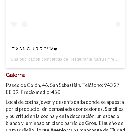
T X A N G U R R O! 🦀❤️
Una publicación compartida de
Restaurante Narru
(@restaurantenarru) el
Galerna
Paseo de Colón, 46. San Sebastián.
Teléfono:
943 27
88 39. Precio medio: 45€
Local de cocina joven y desenfadada donde se apuesta
por el producto, sin demasiadas concesiones. Sencillez
y pulcritud en la cocina y en la decoración: un espacio
blanco y luminoso en pleno barrio de Gros. El sueño de
un madrileño,
Jorge Asenjo
y una manchega de Ciudad