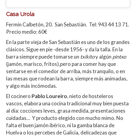
Casa Urola
Fermín Calbetón, 20. San Sebastián.
Tel:
943 44 13 71.
Precio medio: 60€
En la parte vieja de San Sebastián es uno de los grandes
clásicos. Sigue en pie -desde 1956- y da la talla. En la
barra siempre puede tomarse un
txikito
y algún
pintxo
(jamón, marisco, fritos),pero para comer hay que
sentarse en el comedor de arriba, más tranquilo, o en
las mesas que rodean la barra, siempre más animadas,
y algo más incómodas.
El cocinero
Pablo Loureiro
, nieto de hosteleros
vascos, elabora una cocina tradicional muy bien puesta
al día: cocciones leves, grasa medida, presentaciones
cuidadas… Y producto elegido con mucho mimo. No
falta el buen jamón ibérico, ni la gamba blanca de
Huelva o los percebes de Galicia, delicadezas que