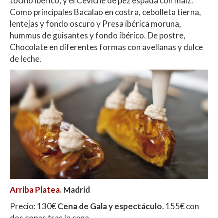
tocino ibérico, y el Ceviche de pez espada con maíz.
Como principales Bacalao en costra, cebolleta tierna,
lentejas y fondo oscuro y Presa ibérica moruna,
hummus de guisantes y fondo ibérico. De postre,
Chocolate en diferentes formas con avellanas y dulce
de leche.
Arriba Platea
. Madrid
Precio: 130€
Cena de Gala y espectáculo.
155€ con
dos copas tras la cena.