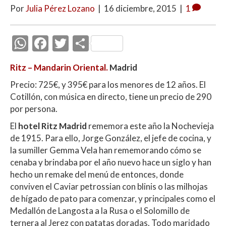
Por
Julia Pérez Lozano
|
16 diciembre, 2015
|
1
W
F
T
C
h
ac
w
o
Ritz – Mandarin Oriental.
Madrid
at
e
itt
m
Precio: 725€, y 395€ para los menores de 12 años. El
s
b
er
p
Cotillón, con música en directo, tiene un precio de 290
A
o
ar
por persona.
p
o
ti
El
hotel Ritz Madrid
rememora este año la Nochevieja
p
k
r
de 1915. Para ello, Jorge González, el jefe de cocina, y
la sumiller Gemma Vela han rememorando cómo se
cenaba y brindaba por el año nuevo hace un siglo y han
hecho un remake del menú de entonces, donde
conviven el Caviar petrossian con blinis o las milhojas
de hígado de pato para comenzar, y principales como el
Medallón de Langosta a la Rusa o el Solomillo de
ternera al Jerez con patatas doradas. Todo maridado