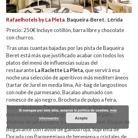
Rafaelhotels by La Pleta
.
Baqueira-Beret. Lérida
Precio: 250€ Incluye cotillón, barra libre y chocolate
con churros.
Tras unas cuantas bajadas por las pista de Baqueira
Beret está más que justificado acabar con todos los
platos del menú de influencias suizas del
restaurante
La Raclette La Pleta,
que servirá esa
noche una selección de aperitivos más mediterráneos
(tartar de Jurel en media lima, Air-bag de langostinos
con nube de parmesano, Bacalao ahumado con
romesco de ajo negro, Brocheta de pulpo a feira,
Rocas de queso Parmesano) y unos principales
Si navegas por este sitio, aceptas la política de cookies.
más
más internacionales (Lingote de Micuit de pato,
Acepto
información
chutney de piña y curry, y su brioche de miel, Bisque de
Bogavante con ravioli de gamba roja, Suprema de
Dorada con Parmeggiana de berenjena y cristales de