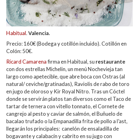
Habitual
.
Valencia.
Precio: 160€ (Bodega y cotillón incluido). Cotillón en
Colón: 50€.
Ricard Camarena
firma en Habitual, su
restaurante
con dos estrellas Michelin, un menú Nochevieja tan
largo como apetecible, que abre boca con Ostras (al
natural/ ceviche/gratinadas), Raviolis de rabo de toro
en jugo de oloroso y Kir Royal Nitro. Tras un Cóctel
donde se servirán platos tan diversos como el Taco de
tartar de ternera con vitello tonnato, el Cornete de
cangrejo al pesto y caviar de salmón, el Buñuelo de
bacalao trufado o la Empanadilla frita de pollo a l’ast,
llegarán los principales: canelón de ensaladilla de
bogavante y calabacín y cabrito en su jugo con