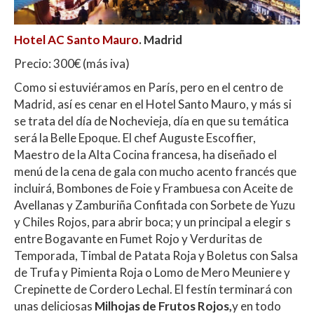
Hotel AC Santo Mauro
. Madrid
Precio: 300€ (más iva)
Como si estuviéramos en París, pero en el centro de
Madrid, así es cenar en el Hotel Santo Mauro, y más si
se trata del día de Nochevieja, día en que su temática
será la Belle Epoque. El chef Auguste Escoffier,
Maestro de la Alta Cocina francesa, ha diseñado el
menú de la cena de gala con mucho acento francés que
incluirá, Bombones de Foie y Frambuesa con Aceite de
Avellanas y Zamburiña Confitada con Sorbete de Yuzu
y Chiles Rojos, para abrir boca; y un principal a elegir s
entre Bogavante en Fumet Rojo y Verduritas de
Temporada, Timbal de Patata Roja y Boletus con Salsa
de Trufa y Pimienta Roja o Lomo de Mero Meuniere y
Crepinette de Cordero Lechal. El festín terminará con
unas deliciosas
Milhojas de Frutos Rojos,
y en todo