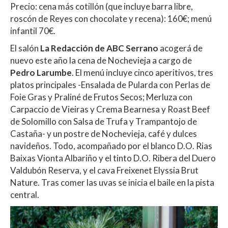
Precio: cena más cotillón (que incluye barra libre,
roscón de Reyes con chocolate y recena): 160€; menú
infantil 70€.
El salón
La Redacción de ABC Serrano
acogerá de
nuevo este año la cena de Nochevieja a cargo de
Pedro Larumbe
. El menú incluye cinco aperitivos, tres
platos principales -Ensalada de Pularda con Perlas de
Foie Gras y Praliné de Frutos Secos; Merluza con
Carpaccio de Vieiras y Crema Bearnesa y Roast Beef
de Solomillo con Salsa de Trufa y Trampantojo de
Castaña- y un postre de Nochevieja, café y dulces
navideños. Todo, acompañado por el blanco D.O. Rias
Baixas Vionta Albariño y el tinto D.O. Ribera del Duero
Valdubón Reserva, y el cava Freixenet Elyssia Brut
Nature. Tras comer las uvas se inicia el baile en la pista
central.