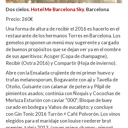
Dos cielos.
Hotel Me Barcelona Sky
. Barcelona
Precio: 260€
Una forma de altura de recibir el 2016 es hacerlo en el
restaurante de los hermanos Torres en Barcelona. Los
gemelos proponen un menú muy sugerente y cargado
de buenos propósitos que se dejan ver ya en el nombre
de sus aperitivos: Acoger (Copa de champagne),
Recibir (Ostra 2016) y Compartir (Hoja de invierno).
Abre con la Ensalada crujiente de mi primer huevo y
trufas melanosporum, Bogavante con ají y Tavella de
Otoño, Guisante con calamar de potera y Pilpil de
pimientos asados; continúa con Ñoquis y Cocochas de
Merluza Esturión con caviar "000"; Bloque de buey
curado en bodega y Vahos de eucalipto; y concluye
con Gin Tonic 2016 Turrón + Café Polvorón. Los vinos
elegidos para el maridaje son louise roederer brut
premier, taleia 2013, jaques prieur champs- pimont