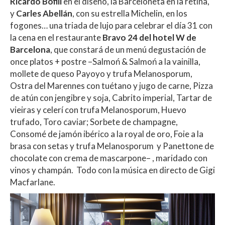
Ricardo Bofill
en el diseño, la Barceloneta en la retina,
y
Carles Abellán
, con su estrella Michelin, en los
fogones… una triada de lujo para celebrar el día 31 con
la cena en el restaurante
Bravo 24 del hotel W de
Barcelona
, que constará de un menú degustación de
once platos + postre –Salmoń & Salmoń a la vainilla,
mollete de queso Payoyo y trufa Melanosporum,
Ostra del Marennes con tuétano y jugo de carne, Pizza
de atún con jengibre y soja, Cabrito imperial, Tartar de
vieiras y celerí con trufa Melanosporum, Huevo
trufado, Toro caviar; Sorbete de champagne,
Consomé de jamón ibérico a la royal de oro, Foie a la
brasa con setas y trufa Melanosporum y Panettone de
chocolate con crema de mascarpone– , maridado con
vinos y champán.‬ ‭ Todo con la música en directo de Gigi
Macfarlane.