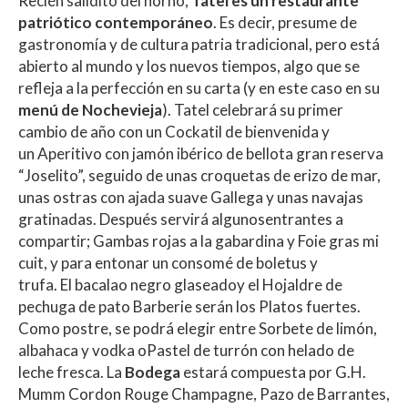
Recién salidito del horno,
Tatel es un restaurante
patriótico contemporáneo
. Es decir, presume de
gastronomía y de cultura patria tradicional, pero está
abierto al mundo y los nuevos tiempos, algo que se
refleja a la perfección en su carta (y en este caso en su
menú de Nochevieja
). Tatel celebrará su primer
cambio de año con un Cockatil de bienvenida y
un Aperitivo con jamón ibérico de bellota gran reserva
“Joselito”, seguido de unas croquetas de erizo de mar,
unas ostras con ajada suave Gallega y unas navajas
gratinadas. Después servirá algunosentrantes a
compartir; Gambas rojas a la gabardina y Foie gras mi
cuit, y para entonar un consomé de boletus y
trufa. El bacalao negro glaseadoy el Hojaldre de
pechuga de pato Barberie serán los Platos fuertes.
Como postre, se podrá elegir entre Sorbete de limón,
albahaca y vodka oPastel de turrón con helado de
leche fresca. La
Bodega
estará compuesta por G.H.
Mumm Cordon Rouge Champagne, Pazo de Barrantes,