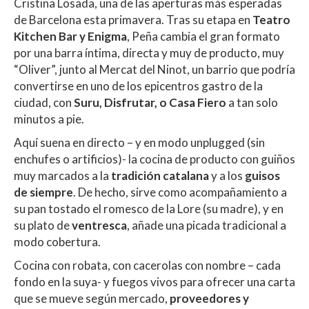
Cristina Losada, una de las aperturas más esperadas
de Barcelona esta primavera. Tras su etapa en
Teatro
Kitchen Bar y Enigma
, Peña cambia el gran formato
por una barra íntima, directa y muy de producto, muy
“Oliver”, junto al Mercat del Ninot, un barrio que podría
convertirse en uno de los epicentros gastro de la
ciudad, con
Suru, Disfrutar, o Casa Fiero
a tan solo
minutos a pie.
Aquí suena en directo – y en modo unplugged (sin
enchufes o artificios)- la cocina de producto con guiños
muy marcados a la
tradición catalana
y a los
guisos
de siempre
. De hecho, sirve como acompañamiento a
su pan tostado el romesco de la Lore (su madre), y en
su plato de
ventresca
, añade una picada tradicional a
modo cobertura.
Cocina con robata, con cacerolas con nombre – cada
fondo en la suya- y fuegos vivos para ofrecer una carta
que se mueve según mercado,
proveedores y