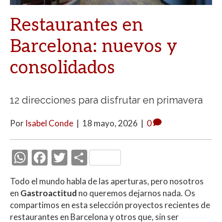
Restaurantes en
Barcelona: nuevos y
consolidados
12 direcciones para disfrutar en primavera
Por
Isabel Conde
|
18 mayo, 2026
|
0
W
F
T
C
h
ac
w
o
Todo el mundo habla de las aperturas, pero nosotros
at
e
itt
m
en
Gastroactitud
no queremos dejarnos nada. Os
s
b
er
p
compartimos en esta selección proyectos recientes de
A
o
ar
restaurantes en Barcelona y otros que, sin ser