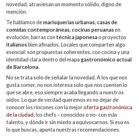
novedad, atraviesan un momento sólido, digno de
p
o
ti
mención.
p
k
r
Te hablamos de
marisquerías urbanas, casas de
comidas contemporáneas, cocinas peruanas
en
evolución, barras con
técnica japonesa
o proyectos
italianos
bien afinados. Locales que comparten algo
esencial: son propuestas coherentes, con cocina y una
identidad clara dentro del mapa
gastronómico actual
de Barcelona.
No se trata solo de señalar la novedad. A los que nos
gusta comer, no nos interesa solo que nos cuenten lo
que se abre, eso siempre acaba llegando a nuestros
oídos. Lo que de verdad queremos es no dejar de
conocer los rincones con la mejor
oferta gastronómica
de la ciudad
, los chefs – conocidos o no- con más
talento, y dónde ir sin miedo a equivocarnos. Si eso es
lo que buscas, apunta nuestras recomendaciones.