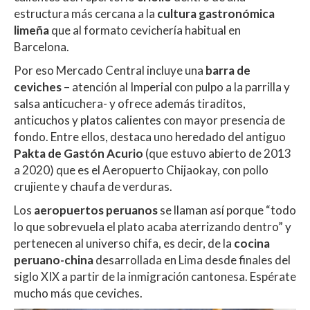
estructura más cercana a la
cultura gastronómica
limeña
que al formato cevichería habitual en
Barcelona.
Por eso Mercado Central incluye una
barra de
ceviches
– atención al Imperial con pulpo a la parrilla y
salsa anticuchera- y ofrece además tiraditos,
anticuchos y platos calientes con mayor presencia de
fondo. Entre ellos, destaca uno heredado del antiguo
Pakta de Gastón Acurio
(que estuvo abierto de 2013
a 2020) que es el Aeropuerto Chijaokay, con pollo
crujiente y chaufa de verduras.
Los
aeropuertos peruanos
se llaman así porque “todo
lo que sobrevuela el plato acaba aterrizando dentro” y
pertenecen al universo chifa, es decir, de la
cocina
peruano-china
desarrollada en Lima desde finales del
siglo XIX a partir de la inmigración cantonesa. Espérate
mucho más que ceviches.