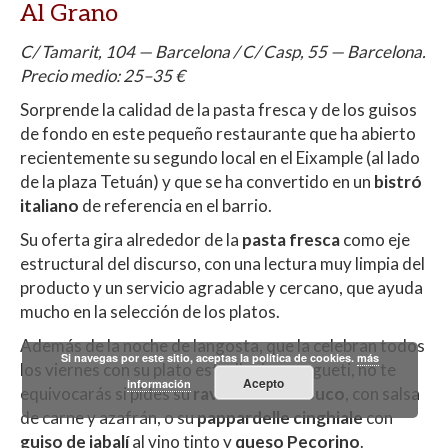
Al Grano
C/ Tamarit, 104 — Barcelona / C/ Casp, 55 — Barcelona.
Precio medio: 25–35 €
Sorprende la calidad de la pasta fresca y de los guisos
de fondo en este pequeño restaurante que ha abierto
recientemente su segundo local en el Eixample (al lado
de la plaza Tetuán) y que se ha convertido en un
bistró
italiano
de referencia en el barrio.
Su oferta gira alrededor de la
pasta fresca
como eje
estructural del discurso, con una lectura muy limpia del
producto y un servicio agradable y cercano, que ayuda
mucho en la selección de los platos.
Además de la noche de langosta, que la celebran todos
Si navegas por este sitio, aceptas la política de cookies.
más
los viernes con su plato estrella de espagueti, no te
Acepto
información
equivocarás si pides su
ravioli de ossobuco
, con salsa
de carne y azafrán, o su
pappardelle cinghiale
con
guiso de jabalí
al vino tinto y
queso Pecorino
.