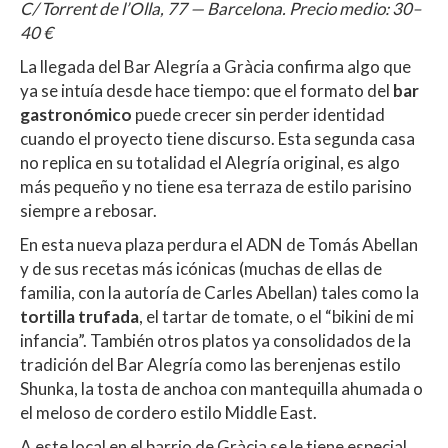
C/ Torrent de l’Olla, 77 — Barcelona. Precio medio: 30–
40 €
La llegada del Bar Alegría a Gràcia confirma algo que
ya se intuía desde hace tiempo: que el formato del
bar
gastronómico
puede crecer sin perder identidad
cuando el proyecto tiene discurso. Esta segunda casa
no replica en su totalidad el Alegría original, es algo
más pequeño y no tiene esa terraza de estilo parisino
siempre a rebosar.
En esta nueva plaza perdura el ADN de Tomás Abellan
y de sus recetas más icónicas (muchas de ellas de
familia, con la autoría de Carles Abellan) tales como la
tortilla trufada
, el tartar de tomate, o el “bikini de mi
infancia”. También otros platos ya consolidados de la
tradición del Bar Alegría como las berenjenas estilo
Shunka, la tosta de anchoa con mantequilla ahumada o
el meloso de cordero estilo Middle East.
A este local en el barrio de Gràcia se le tiene especial