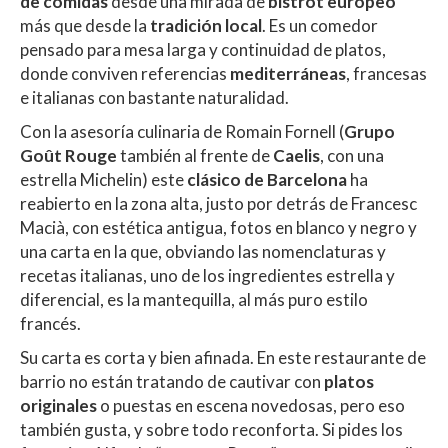
de comidas
desde una mirada de
bistrot europeo
más que desde la
tradición local
. Es un comedor
pensado para mesa larga y continuidad de platos,
donde conviven referencias
mediterráneas
, francesas
e italianas con bastante naturalidad.
Con la asesoría culinaria de Romain Fornell (
Grupo
Goût Rouge
también al frente de
Caelis
, con una
estrella Michelin) este
clásico de Barcelona
ha
reabierto en la zona alta, justo por detrás de Francesc
Macià, con estética antigua, fotos en blanco y negro y
una carta en la que, obviando las nomenclaturas y
recetas italianas, uno de los ingredientes estrella y
diferencial, es la mantequilla, al más puro estilo
francés.
Su carta es corta y bien afinada. En este restaurante de
barrio no están tratando de cautivar con
platos
originales
o puestas en escena novedosas, pero eso
también gusta, y sobre todo reconforta. Si pides los