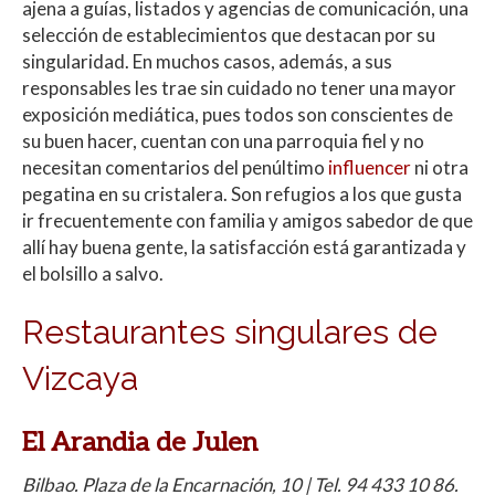
ajena a guías, listados y agencias de comunicación, una
s
b
er
p
selección de establecimientos que destacan por su
A
o
ar
singularidad. En muchos casos, además, a sus
responsables les trae sin cuidado no tener una mayor
p
o
ti
exposición mediática, pues todos son conscientes de
p
k
r
su buen hacer, cuentan con una parroquia fiel y no
necesitan comentarios del penúltimo
influencer
ni otra
pegatina en su cristalera. Son refugios a los que gusta
ir frecuentemente con familia y amigos sabedor de que
allí hay buena gente, la satisfacción está garantizada y
el bolsillo a salvo.
Restaurantes singulares de
Vizcaya
El Arandia de Julen
Bilbao. Plaza de la Encarnación, 10 | Tel. 94 433 10 86.