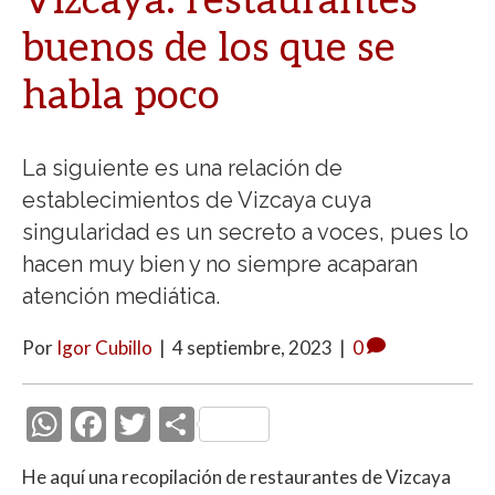
Vizcaya: restaurantes
buenos de los que se
habla poco
La siguiente es una relación de
establecimientos de Vizcaya cuya
singularidad es un secreto a voces, pues lo
hacen muy bien y no siempre acaparan
atención mediática.
Por
Igor Cubillo
|
4 septiembre, 2023
|
0
W
F
T
C
h
ac
w
o
He aquí una recopilación de restaurantes de Vizcaya
at
e
itt
m