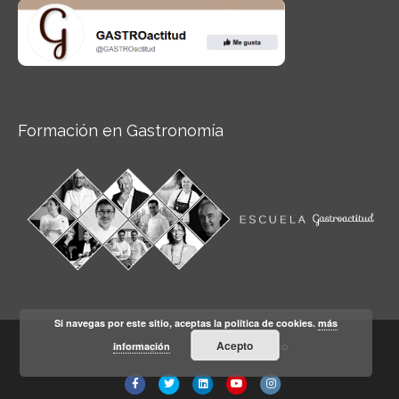
Formación en Gastronomía
Si navegas por este sitio, aceptas la política de cookies.
más
Acepto
información
Aviso legal
Condiciones de Uso
Facebook
Twitter
Linkedin
Youtube
Instagram