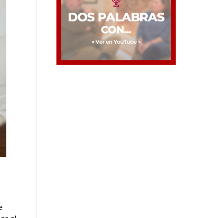
e
es el