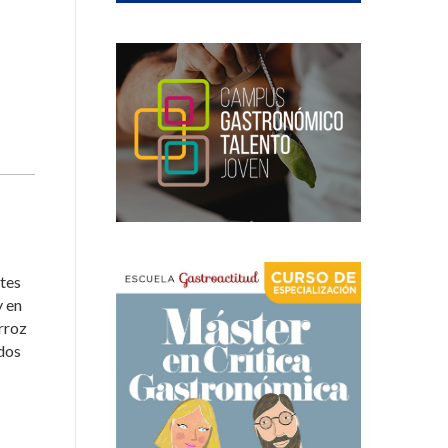
ntes
y en
rroz
 dos