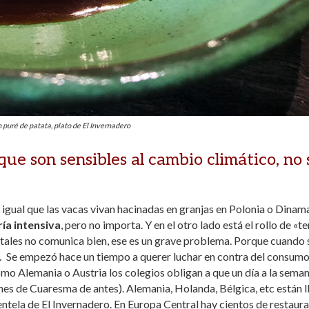
puré de patata, plato de El Invernadero
ue son sensibles al cambio climático, no 
 da igual que las vacas vivan hacinadas en granjas en Polonia o Dinam
ía intensiva
, pero no importa. Y en el otro lado está el rollo de «t
getales no comunica bien, ese es un grave problema. Porque cuando 
… Se empezó hace un tiempo a querer luchar en contra del consum
omo Alemania o Austria los colegios obligan a que un día a la sema
ernes de Cuaresma de antes). Alemania, Holanda, Bélgica, etc están l
lientela de El Invernadero. En Europa Central hay cientos de restaur