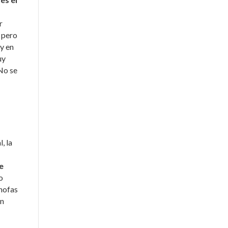
r
 pero
 y en
uy
No se
, la
e
o
chofas
ón