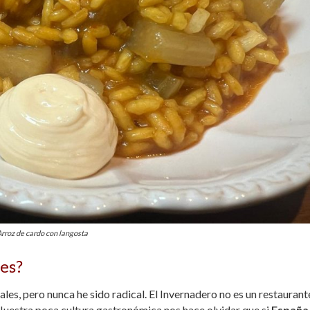
rroz de cardo con langosta
des?
les, pero nunca he sido radical. El Invernadero no es un restaurant
Nuestra poca cultura gastronómica nos hace olvidar que si
España 