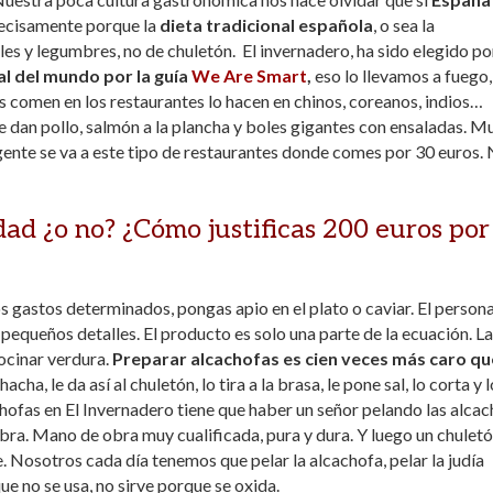
recisamente porque la
dieta tradicional española
, o sea la
es y legumbres, no de chuletón. El invernadero, ha sido elegido po
l del mundo por la guía
We Are Smart
,
eso lo llevamos a fuego,
es comen en los restaurantes lo hacen en chinos, coreanos, indios…
te dan pollo, salmón a la plancha y boles gigantes con ensaladas. M
gente se va a este tipo de restaurantes donde comes por 30 euros. 
ad ¿o no? ¿Cómo justificas 200 euros por
s gastos determinados, pongas apio en el plato o caviar. El personal
 pequeños detalles. El producto es solo una parte de la ecuación. La
ocinar verdura.
Preparar alcachofas es cien veces más caro qu
cha, le da así al chuletón, lo tira a la brasa, le pone sal, lo corta y l
chofas en El Invernadero tiene que haber un señor pelando las alca
bra. Mano de obra muy cualificada, pura y dura. Y luego un chulet
te. Nosotros cada día tenemos que pelar la alcachofa, pelar la judía
e no se usa, no sirve porque se oxida.