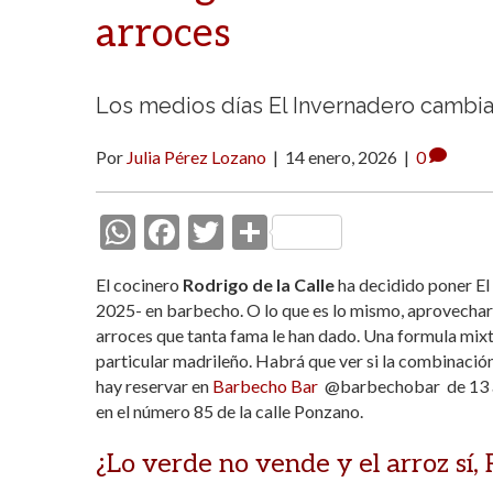
arroces
Los medios días El Invernadero cambia
Por
Julia Pérez Lozano
|
14 enero, 2026
|
0
W
F
T
C
h
ac
w
o
El cocinero
Rodrigo de la Calle
ha decidido poner El
at
e
itt
m
2025- en barbecho. O lo que es lo mismo, aprovechar 
s
b
er
p
arroces que tanta fama le han dado. Una formula mixt
particular madrileño. Habrá que ver si la combinació
A
o
ar
hay reservar en
Barbecho Bar
@barbechobar de 13 a 1
p
o
ti
en el número 85 de la calle Ponzano.
p
k
r
¿Lo verde no vende y el arroz sí,