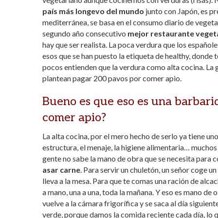
país más longevo del mundo
junto con Japón, es p
mediterránea, se basa en el consumo diario de vegetal
segundo año consecutivo
mejor restaurante vegeta
hay que ser realista. La poca verdura que los español
esos que se han puesto la etiqueta de healthy, donde 
pocos entienden que la verdura como alta cocina. La 
plantean pagar 200 pavos por comer apio.
Bueno es que eso es una barbarid
comer apio?
La alta cocina, por el mero hecho de serlo ya tiene uno
estructura, el menaje, la higiene alimentaria… muchos
gente no sabe la mano de obra que se necesita para c
asar carne
. Para servir un chuletón, un señor coge un ha
lleva a la mesa. Para que te comas una ración de alca
a mano, una a una, toda la mañana. Y eso es mano de o
vuelve a la cámara frigorífica y se saca al día siguien
verde, porque damos la comida reciente cada día, lo qu