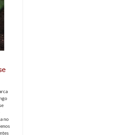
se
arca
engo
se
o
na no
lenos
antes