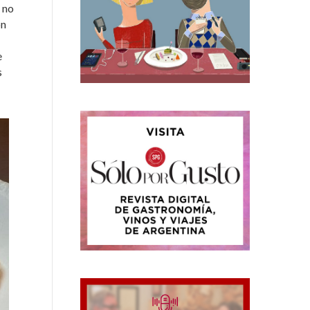
 no
on
e
s