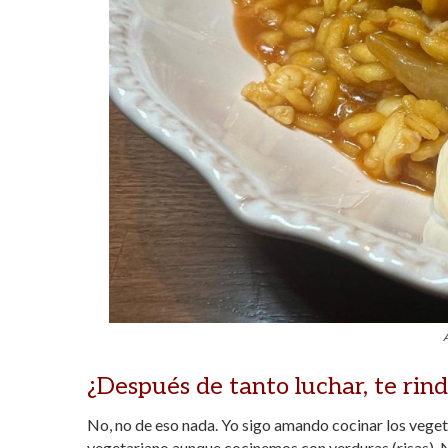
A
¿Después de tanto luchar, te rin
No, no de eso nada. Yo sigo amando cocinar los vegeta
vegetariano aunque cocinemos con verduras (risas). 