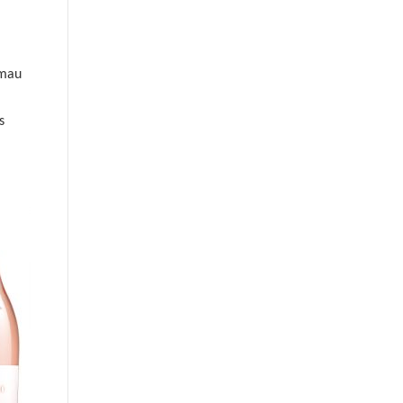
lmau
s