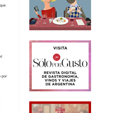
 que
el
o por