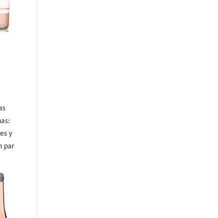
as
as:
es y
n par