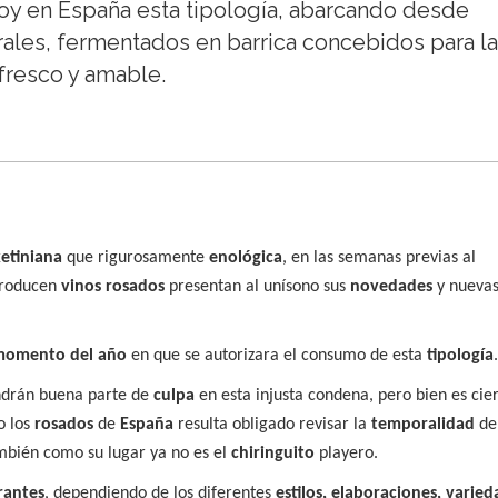
oy en España esta tipología, abarcando desde
urales, fermentados en barrica concebidos para la
 fresco y amable.
etiniana
que rigurosamente
enológica
, en las semanas previas al
producen
vinos rosados
presentan al unísono sus
novedades
y nueva
momento del año
en que se autorizara el consumo de esta
tipología
.
drán buena parte de
culpa
en esta injusta condena, pero bien es cie
o los
rosados
de
España
resulta obligado revisar la
temporalidad
de
ambién como su lugar ya no es el
chiringuito
playero.
rantes
, dependiendo de los diferentes
estilos, elaboraciones, varie