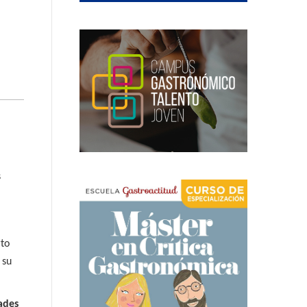
s
rto
 su
dades