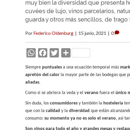
muy bien la diversidad que presenta h
cuvées de lujo, vinos parcelarios, nat
guarda y otros más sencillos, de trago
Por
Federico Oldenburg
|
15 junio, 2021
|
0
W
F
T
C
h
ac
w
o
Siempre
puntuales
a una ecuación temporal más
mark
at
e
itt
m
apretón del calor
la mayor parte de las bodegas que 
s
b
er
p
añadas
.
A
o
ar
Como si se abriera la veda y el
verano
fuera el
único 
p
o
ti
Sin duda, los
consumidores
y también la
hostelería
ten
p
k
r
que con la
calidad
y la
diversidad
que están alcanzand
consumo:
su momento ya no es solo el verano
, así t
Son vinos para todo el año y grandes mesas y restau