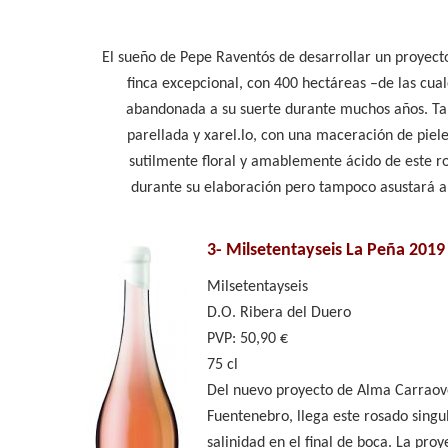
El sueño de Pepe Raventós de desarrollar un proyect
finca excepcional, con 400 hectáreas –de las cua
abandonada a su suerte durante muchos años. Ta
parellada y xarel.lo, con una maceración de piele
sutilmente floral y amablemente ácido de este r
durante su elaboración pero tampoco asustará al
3-
Milsetentayseis La Peña 2019
Milsetentayseis
D.O. Ribera del Duero
PVP: 50,90 €
75 cl
Del nuevo proyecto de Alma Carraove
Fuentenebro, llega este rosado sing
salinidad en el final de boca. La pr