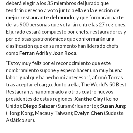
deberá elegir a los 35 miembros del jurado que
tendrán derecho a voto junto a ella en la elección del
mejor restaurante del mundo
, y que formarán parte
de las 900 personas que votarán entre las 27 regiones.
El jurado estará compuesto por chefs, restauradores y
periodistas gastronómicos que conformarán una
clasificación que en su momento han liderado chefs
como
Ferran Adrià
y
Joan Roca
.
“Estoy muy feliz por el reconocimiento que este
nombramiento supone y espero hacer una muy buena
labor igual que ha hecho mi antecesor”, afirmó Torras
tras aceptar el cargo. Junto a ella, The World’s 50 Best
Restaurants ha nombrado a otros cuatro nuevos
presidentes de estas regiones:
Xanthe Clay
(Reino
Unido);
Diego Salazar
(Suramérica norte);
Susan Jung
(Hong Kong, Macau y Taiwan);
Evelyn Chen
(Sudeste
Asiático sur).