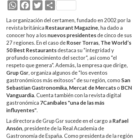
W
F
T
C
h
ac
w
o
La organización del certamen, fundado en 2002 por la
at
e
itt
m
revista británica
Restaurant Magazine
, ha dado a
s
b
er
p
conocer hoy a los
nuevos presidentes
de cinco de sus
A
o
ar
27 regiones. En el caso de
Roser Torras
,
The World’s
50 Best Restaurants
destaca su “integridad y
p
o
ti
profundo conocimiento del sector”, así como “el
p
k
r
respeto que genera”. Además, la empresa que dirige,
Grup Gsr
, organiza algunos de “los eventos
gastronómicos más exitosos” de su región, como
San
Sebastian Gastronomika
,
Mercat de Mercats
o
BCN
Vanguardia
. Cuenta también con la revista digital
gastronómica
7Caníbales "una de las más
influyentes"
.
La directora de Grup Gsr sucede en el cargo a
Rafael
Ansón
, presidente de la Real Academia de
Gastronomía de España. Como presidenta de la región