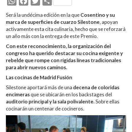
W
F
T
C
h
ac
w
o
Será la undécima edición en la que
Cosentino y su
at
e
itt
m
marca de superficies de cuarzo Silestone
, apoyan
s
b
er
p
activamente esta cita culinaria, hecho que se reforzará
A
o
ar
un año más con la entrega de este Premio.
p
o
ti
Con este reconocimiento, la organización del
congreso ha querido destacar su cocina exigente y
p
k
r
rebelde que rompe con rígidas líneas tradicionales
para abrir nuevos caminos.
Las cocinas de Madrid Fusión
Silestone aportará más de una
decena de coloridas
encimeras
que se ubicarán en los backstages del
auditorio principal y la sala polivalente.
Sobre ellas
cocinarán un centenar de cocineros.