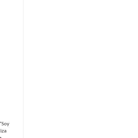
 “
Soy
tiza
n