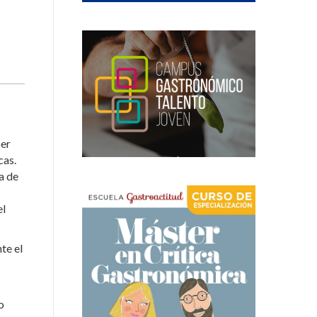
ber
cas.
a de
el
te el
o