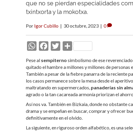
que no se pierdan especialidades com
txintxorta y la mokotxa.
Por
Igor Cubillo
|
30 octubre, 2023
|
0
W
F
T
C
h
ac
w
o
Pese al
sempiterno
simbolismo de ese reverenciado 
at
e
itt
m
quitado el hambre a millones y millones de personas 
s
b
er
p
También a pesar de la fiebre panarra de la reciente
los casos permanece sobre la mesa desde el aperitivo h
A
o
ar
maltratando en supermercados,
panaderías sin alm
p
o
ti
agrado o la tan cacareada armonía priorizan el ahorro
p
k
r
Así nos va. También en Bizkaia, donde no obstante cad
drama y se empeñan en buscar, comprar y ofrecer bue
definitivamente en el olvido.
La siguiente, en riguroso orden alfabético, es una se