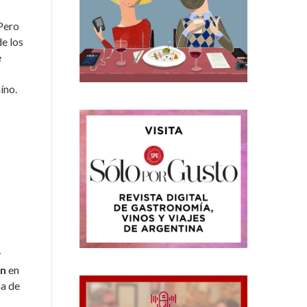
 Pero
de los
e
íno.
y
ón
en
na de