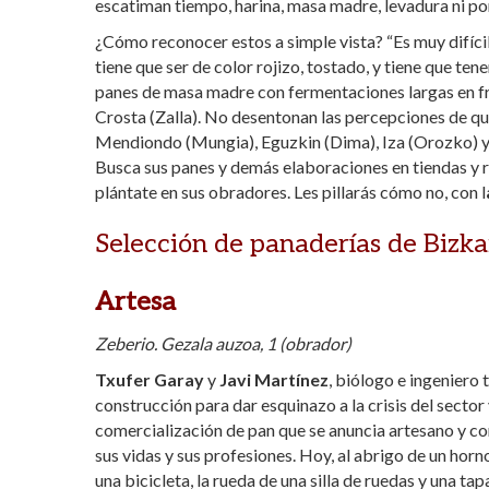
escatiman tiempo, harina, masa madre, levadura ni po
¿Cómo reconocer estos a simple vista? “Es muy difíci
tiene que ser de color rojizo, tostado, y tiene que te
panes de masa madre con fermentaciones largas en frí
Crosta (Zalla). No desentonan las percepciones de qu
Mendiondo (Mungia), Eguzkin (Dima), Iza (Orozko) y 
Busca sus panes y demás elaboraciones en tiendas y res
plántate en sus obradores. Les pillarás cómo no, con l
Selección de panaderías de Bizka
Artesa
Zeberio. Gezala auzoa, 1 (obrador)
Txufer Garay
y
Javi Martínez
, biólogo e ingeniero
construcción para dar esquinazo a la crisis del sector 
comercialización de pan que se anuncia artesano y co
sus vidas y sus profesiones. Hoy, al abrigo de un hor
una bicicleta, la rueda de una silla de ruedas y una t