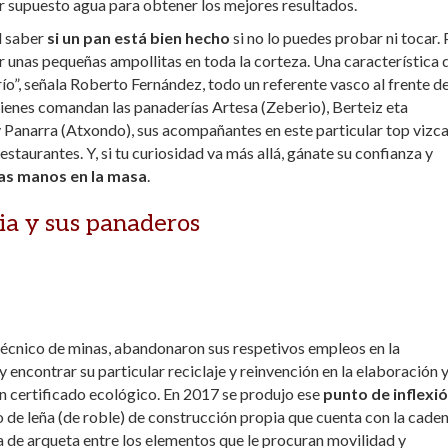
r supuesto agua para obtener los mejores resultados.
l saber
si un pan está bien hecho
si no lo puedes probar ni tocar.
ner unas pequeñas ampollitas en toda la corteza. Una característica 
o”, señala Roberto Fernández, todo un referente vasco al frente d
ienes comandan las panaderías Artesa (Zeberio), Berteiz eta
Panarra (Atxondo), sus acompañantes en este particular top vizca
taurantes. Y, si tu curiosidad va más allá, gánate su confianza y
as manos en la masa
.
ia y sus panaderos
 técnico de minas, abandonaron sus respetivos empleos en la
y encontrar su particular reciclaje y reinvención en la elaboración 
n certificado ecológico. En 2017 se produjo ese
punto de inflexi
no de leña (de roble) de construcción propia que cuenta con la cade
apa de arqueta entre los elementos que le procuran movilidad y