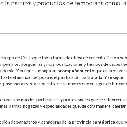
o la pamitxa y productos de temporada como la
cuerpo de Cristo que toma forma de oblea de cenceño. Pese a ha
en pueblos, posguerras y más localizaciones y tiempos de vacas fla
 pandemia. Y aunque suponga un
acompañamiento
que en la mayorí
asta el anuncio del postre, el pan ha sido maltratado. Y se sigue
a
, gasolineras y, por supuesto, restaurantes que en lugar de buscar 
.
a vez son más los particulares y profesionales que se retuercen an
nas barras, hogazas y especialidades que, de otra manera, caerían
lección de panaderos y panaderas de la
provincia cantábrica
que n