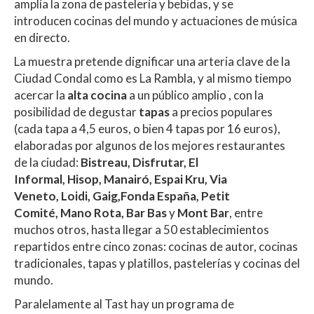
amplía la zona de pastelería y bebidas, y se
introducen cocinas del mundo y actuaciones de música
en directo.
La muestra pretende dignificar una arteria clave de la
Ciudad Condal como es La Rambla, y al mismo tiempo
acercar la
alta cocina
a un público amplio , con la
posibilidad de degustar
tapas
a precios populares
(cada tapa a 4,5 euros, o bien 4 tapas por 16 euros),
elaboradas por algunos de los mejores restaurantes
de la ciudad:
Bistreau
, Disfrutar, El
Informal, Hisop, Manairó, Espai Kru, Via
Veneto, Loidi, Gaig,Fonda España, Petit
Comité, Mano Rota, Bar Bas
y
Mont Bar
, entre
muchos otros, hasta llegar a 50 establecimientos
repartidos entre cinco zonas: cocinas de autor, cocinas
tradicionales, tapas y platillos, pastelerías y cocinas del
mundo.
Paralelamente al Tast hay un programa de