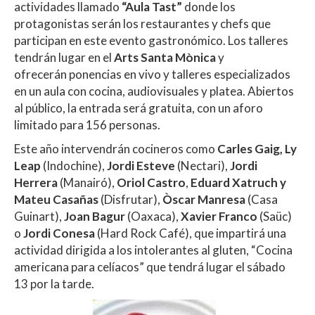
actividades llamado
“Aula Tast”
donde los
protagonistas serán los restaurantes y chefs que
participan en este evento gastronómico. Los talleres
tendrán lugar en el
Arts Santa Mònica
y
ofrecerán ponencias en vivo y talleres especializados
en un aula con cocina, audiovisuales y platea. Abiertos
al público, la entrada será gratuita, con un aforo
limitado para 156 personas.
Este año intervendrán cocineros como
Carles Gaig, Ly
Leap
(Indochine),
Jordi Esteve
(Nectari),
Jordi
Herrera
(Manairó),
Oriol Castro
,
Eduard Xatruch y
Mateu Casañas
(Disfrutar),
Òscar Manresa
(Casa
Guinart),
Joan Bagur
(Oaxaca),
Xavier Franco
(Saüc)
o
Jordi Conesa
(Hard Rock Café), que impartirá una
actividad dirigida a los intolerantes al gluten, “Cocina
americana para celíacos” que tendrá lugar el sábado
13 por la tarde.