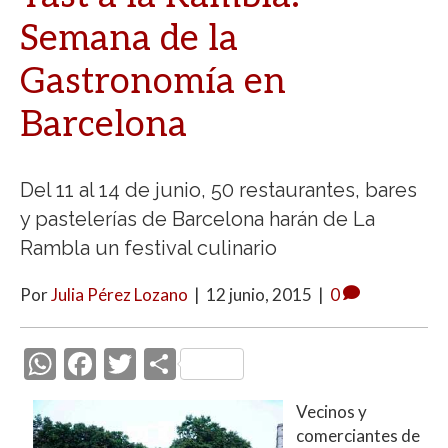
Semana de la
Gastronomía en
Barcelona
Del 11 al 14 de junio, 50 restaurantes, bares
y pastelerías de Barcelona harán de La
Rambla un festival culinario
Por
Julia Pérez Lozano
|
12 junio, 2015
|
0
W
F
T
C
h
ac
w
o
Vecinos y
at
e
itt
m
comerciantes de