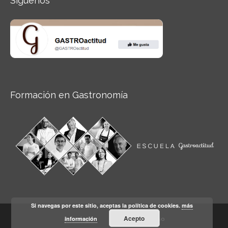
Síguenos
Formación en Gastronomía
Si navegas por este sitio, aceptas la política de cookies.
más
Acepto
información
Aviso legal
Condiciones de Uso