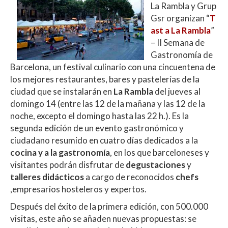
s
b
er
p
La Rambla y Grup
A
o
ar
Gsr organizan “
T
ast a La Rambla
”
p
o
ti
– II Semana de
p
k
r
Gastronomía de
Barcelona, un festival culinario con una cincuentena de
los mejores restaurantes, bares y pastelerías de la
ciudad que se instalarán en
La Rambla
del jueves al
domingo 14 (entre las 12 de la mañana y las 12 de la
noche, excepto el domingo hasta las 22 h.). Es la
segunda edición de un evento gastronómico y
ciudadano resumido en cuatro días dedicados a la
cocina y a la gastronomía
, en los que barceloneses y
visitantes podrán disfrutar de
degustaciones
y
talleres didácticos
a cargo de reconocidos
chefs
,empresarios hosteleros y expertos.
Después del éxito de la primera edición, con 500.000
visitas, este año se añaden nuevas propuestas: se