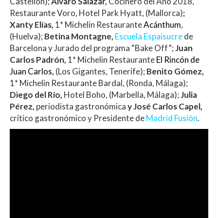
Castellón);
Álvaro Salazar
,
Cocinero del Año 2018,
Restaurante Voro, Hotel Park Hyatt, (Mallorca)
;
Xanty Elías
,
1* Michelin Restaurante
Acánthum
,
(Huelva);
Betina Montagne
,
Escuela Espaisucre
de
Barcelona y Jurado del programa “Bake Off”;
Juan
Carlos Padrón
,
1* Michelin Restaurante
El Rincón de
Juan Carlos,
(Los Gigantes, Tenerife);
Benito Gómez
,
1* Michelin Restaurante Bardal, (Ronda, Málaga);
Diego del Río
,
Hotel Boho, (Marbella, Málaga);
Julia
Pérez
,
periodista gastronómica
y
José Carlos Capel
,
crítico gastronómico y Presidente de
Madrid Fusión
.