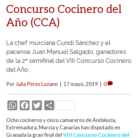
Concurso Cocinero del
Año (CCA)
La chef murciana Cundi Sánchez y el
pacense Juan Manuel Salgado, ganadores
de la 2ª semifinal del VIII Concurso Cocinero
del Año.
Por
Julia Pérez Lozano
|
17 mayo, 2019
|
0
W
F
T
C
h
ac
w
o
Ocho cocineros y cinco camareros de Andalucía,
at
e
itt
m
Extremadura, Murcia y Canarias han disputado en
s
b
er
p
Granada la gran final del
VIII Concurso Cocinero del