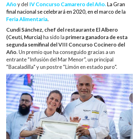
A
o
ar
Año
y del
IV Concurso Camarero del Año
.
La Gran
final nacional se celebrará en 2020, en el marco de la
p
o
ti
Feria Alimentaria
.
p
k
r
Cundi Sánchez
, chef del restaurante El Albero
(Ceutí, Murcia)
ha sido la
primera ganadora de esta
segunda semifinal del VIII Concurso Cocinero del
Año
. Un premio que ha conseguido gracias a un
entrante “Infusión del Mar Menor”, un principal
“Bacaladilla” y un postre “Limón en estado puro”.