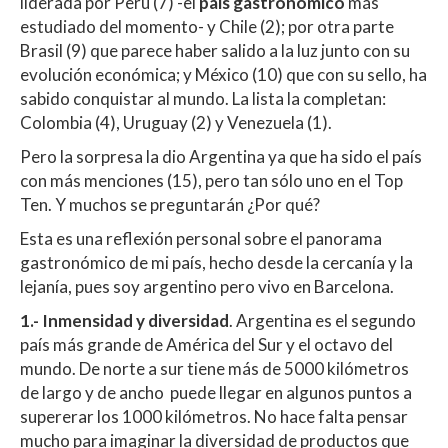
liderada por Perú (7) -el
país gastronómico
más
s
b
er
p
estudiado del momento- y Chile (2); por otra parte
A
o
ar
Brasil (9) que parece haber salido a la luz junto con su
evolución económica; y México (10) que con su sello, ha
p
o
ti
sabido conquistar al mundo. La lista la completan:
p
k
r
Colombia (4), Uruguay (2) y Venezuela (1).
Pero la sorpresa la dio Argentina ya que ha sido el país
con más menciones (15), pero tan sólo uno en el Top
Ten. Y muchos se preguntarán ¿Por qué?
Esta es una reflexión personal sobre el panorama
gastronómico de mi país, hecho desde la cercanía y la
lejanía, pues soy argentino pero vivo en Barcelona.
1.-
Inmensidad y diversidad
. Argentina es el segundo
país más grande de América del Sur y el octavo del
mundo. De norte a sur tiene más de 5000 kilómetros
de largo y de ancho puede llegar en algunos puntos a
supererar los 1000 kilómetros. No hace falta pensar
mucho para imaginar la diversidad de productos que