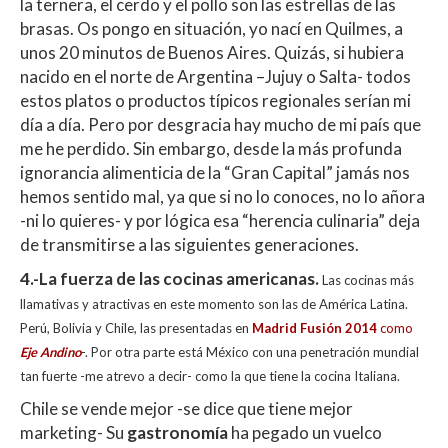
la ternera, el cerdo y el pollo son las estrellas de las
brasas. Os pongo en situación, yo nací en Quilmes, a
unos 20 minutos de Buenos Aires. Quizás, si hubiera
nacido en el norte de Argentina –Jujuy o Salta- todos
estos platos o productos típicos regionales serían mi
día a día. Pero por desgracia hay mucho de mi país que
me he perdido. Sin embargo, desde la más profunda
ignorancia alimenticia de la “Gran Capital” jamás nos
hemos sentido mal, ya que si no lo conoces, no lo añora
-ni lo quieres- y por lógica esa “herencia culinaria” deja
de transmitirse a las siguientes generaciones.
4.-La fuerza de las cocinas americanas.
Las cocinas más
llamativas y atractivas en este momento son las de América Latina.
Perú, Bolivia y Chile, las presentadas en
Madrid Fusión 2014
como
Eje Andino
-. Por otra parte está México con una penetración mundial
tan fuerte -me atrevo a decir- como la que tiene la cocina Italiana.
Chile se vende mejor -se dice que tiene mejor
marketing- Su
gastronomía
ha pegado un vuelco