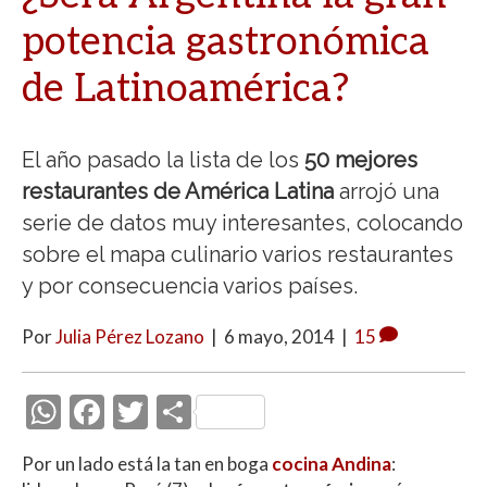
potencia gastronómica
de Latinoamérica?
El año pasado la lista de los
50 mejores
restaurantes de América Latina
arrojó una
serie de datos muy interesantes, colocando
sobre el mapa culinario varios restaurantes
y por consecuencia varios países.
Por
Julia Pérez Lozano
|
6 mayo, 2014
|
15
W
F
T
C
h
ac
w
o
Por un lado está la tan en boga
cocina Andina
:
at
e
itt
m