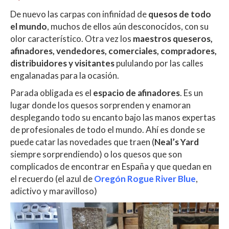
s
b
er
p
De nuevo las carpas con infinidad de
quesos de todo
el mundo
A
, muchos de ellos aún desconocidos, con su
o
ar
olor característico. Otra vez los
maestros queseros,
p
o
ti
afinadores, vendedores, comerciales, compradores,
p
k
r
distribuidores y visitantes
pululando por las calles
engalanadas para la ocasión.
Parada obligada es el
espacio de afinadores
. Es un
lugar donde los quesos sorprenden y enamoran
desplegando todo su encanto bajo las manos expertas
de profesionales de todo el mundo. Ahí es donde se
puede catar las novedades que traen (
Neal’s Yard
siempre sorprendiendo) o los quesos que son
complicados de encontrar en España y que quedan en
el recuerdo (el azul de
Oregón Rogue River Blue
,
adictivo y maravilloso)