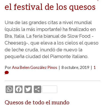
el festival de los quesos
Una de las grandes citas a nivel mundial
(quizás la más importante) ha finalizado en
Bra, Italia. La feria bianual de Slow Food -
Cheese19-, que eleva a los cielos el queso
de leche cruda, inundó de nuevo la
pequeña ciudad del Piamonte italiano.
Por
Ana Belen González Pinos
|
8 octubre, 2019
|
1
W
F
T
C
h
ac
w
o
Quesos de todo el mundo
at
e
itt
m