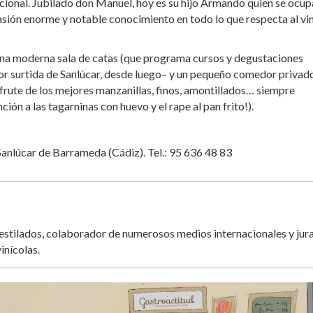
acional. Jubilado don Manuel, hoy es su hijo Armando quien se ocup
pasión enorme y notable conocimiento en todo lo que respecta al vi
 una moderna sala de catas (que programa cursos y degustaciones
ejor surtida de Sanlúcar, desde luego– y un pequeño comedor privad
sfrute de los mejores manzanillas, finos, amontillados… siempre
n a las tagarninas con huevo y el rape al pan frito!).
Sanlúcar de Barrameda (Cádiz). Tel.: 95 636 48 83
destilados, colaborador de numerosos medios internacionales y jur
inícolas.