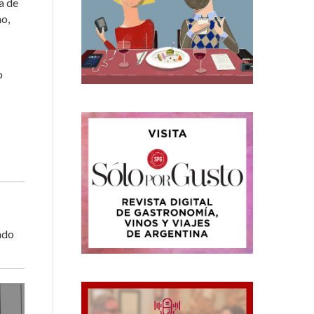
a de
no,
o
ado