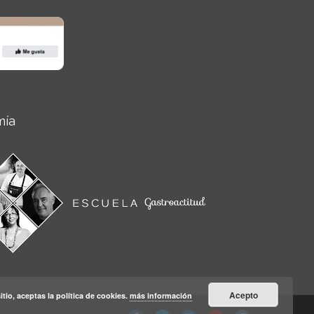
mía
Acepto
itio, aceptas la política de cookies.
más información