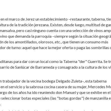
r en el marco de Jerez un establecimiento –restaurante, taberna, ti
ltura de la tradición jerezana. Existen, desde luego, multitud de ga
mansalva, pero casi ninguno cuenta con una selección de vinos ampl
 el vino que demanda la parroquia –siempre según la situación geográ
mén de los amontillados, olorosos, etc., que tienen un consumo más
dor de turno: aquel que hace la mejor oferta o paga las sombrillas 
ditanas para dar con un local como la Taberna "der" Guerrita. Se t
 barrio de Sanlúcar de Barrameda y consagrado a la cultura de los v
n trabajador de la vecina bodega Delgado Zuleta–, esta taberna
 en el servicio y la sabrosa cocina casera de su mujer, Mercedes M
largo de los años ha ido reuniendo don Manuel y que se exhibe en el
e seleccionar botas especiales (las "botas gordas") de manzanilla 
.