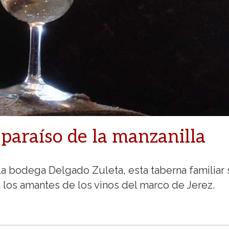
 paraíso de la manzanilla
la bodega Delgado Zuleta, esta taberna familiar 
a los amantes de los vinos del marco de Jerez.