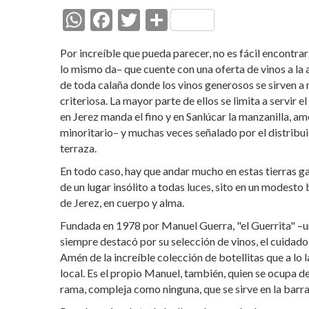
W
F
T
C
h
ac
w
o
Por increíble que pueda parecer, no es fácil encontra
at
e
itt
m
lo mismo da– que cuente con una oferta de vinos a la a
s
b
er
p
de toda calaña donde los vinos generosos se sirven a 
criteriosa. La mayor parte de ellos se limita a servir
A
o
ar
en Jerez manda el fino y en Sanlúcar la manzanilla, a
p
o
ti
minoritario– y muchas veces señalado por el distribui
p
k
r
terraza.
En todo caso, hay que andar mucho en estas tierras ga
de un lugar insólito a todas luces, sito en un modesto
de Jerez, en cuerpo y alma.
Fundada en 1978 por Manuel Guerra, "el Guerrita" –u
siempre destacó por su selección de vinos, el cuidado
Amén de la increíble colección de botellitas que a lo 
local. Es el propio Manuel, también, quien se ocupa d
rama, compleja como ninguna, que se sirve en la barra