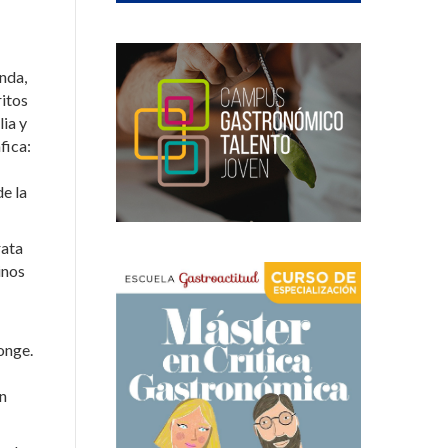
enda,
ritos
ia y
fica:
de la
rata
inos
onge.
en