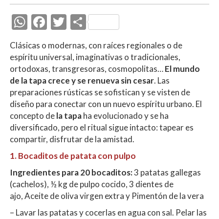
W
F
T
C
h
ac
w
o
Clásicas o modernas, con raíces regionales o de
at
e
itt
m
espíritu universal, imaginativas o tradicionales,
s
b
er
p
ortodoxas, transgresoras, cosmopolitas…
El mundo
A
o
ar
de la tapa crece y se renueva sin cesar
. Las
preparaciones rústicas se sofistican y se visten de
p
o
ti
diseño para conectar con un nuevo espíritu urbano. El
p
k
r
concepto de
la tapa
ha evolucionado y se ha
diversificado, pero el ritual sigue intacto: tapear es
compartir, disfrutar de la amistad.
1. Bocaditos de patata con pulpo
Ingredientes para 20 bocaditos:
3 patatas gallegas
(cachelos), ½ kg de pulpo cocido, 3 dientes de
ajo, Aceite de oliva virgen extra y Pimentón de la vera
– Lavar las patatas y cocerlas en agua con sal. Pelar las