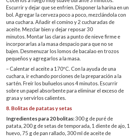
Cocerlos a fuego muy suave durante 3 minutos.
Escurrir y dejar que se enfríen. Disponer la harina en un
bol. Agregar la cerveza poco a poco, mezclándola con
una cuchara. Añadir el comino y 2 cucharadas de
aceite. Mezclar bien y dejar reposar 30
minutos. Montar las claras a punto de nieve firme e
incorporarlas a la masa despacio para que no se
bajen. Desmenuzar los lomos de bacalao en trozos
pequeños y agregarlos a la masa.
– Calentar el aceite a 170ºC. Con la ayuda de una
cuchara, ir echando porciones de la preparación a la
sartén. Freír los buñuelos unos 4 minutos. Escurrir
sobre un papel absorbente para eliminar el exceso de
grasa y servirlos calientes.
8. Bolitas de patatas y setas
Ingredientes
para 20 bolitas:
300 g de puré de
patata, 200 g de setas de temporada, 1 diente de ajo, 1
huevo, 75 g de pan rallado, 300 ml de aceite de