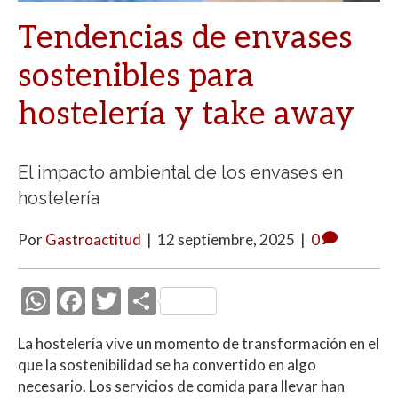
Tendencias de envases
sostenibles para
hostelería y take away
El impacto ambiental de los envases en
hostelería
Por
Gastroactitud
|
12 septiembre, 2025
|
0
W
F
T
C
h
ac
w
o
La hostelería vive un momento de transformación en el
at
e
itt
m
que la sostenibilidad se ha convertido en algo
s
b
er
p
necesario. Los servicios de comida para llevar han