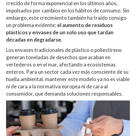
A
o
ar
crecido de forma exponencial en los últimos años,
impulsados por cambios en los hábitos de consumo. Sin
p
o
ti
embargo, este crecimiento también ha traído consigo
p
k
r
un problema evidente:
el aumento de residuos
plásticos y envases de un solo uso que tardan
décadas en degradarse.
Los envases tradicionales de plástico o poliestireno
generan toneladas de desechos que acaban en
vertederos o en el mar, afectando a ecosistemas
enteros. Para un sector cada vez más consciente de su
huella ambiental, mantener este modelo ya no es viable
ni de cara a la normativa europea ni de cara al
consumidor, que demanda soluciones responsables.