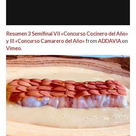
Resumen 3 Semifinal VII «Concurso Cocinero del Año»
y III «Concurso Camarero del Año»
from
ADDAVIA
on
Vimeo
.