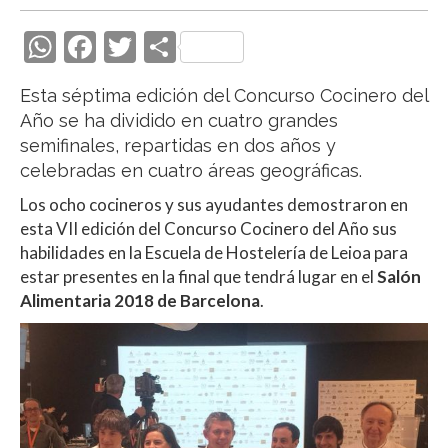
W
F
T
C
h
ac
w
o
Esta séptima edición del Concurso Cocinero del
at
e
itt
m
Año se ha dividido en cuatro grandes
s
b
er
p
semifinales, repartidas en dos años y
A
o
ar
celebradas en cuatro áreas geográficas.
p
o
ti
Los ocho cocineros y sus ayudantes demostraron en
esta VII edición del Concurso Cocinero del Año sus
p
k
r
habilidades en la Escuela de Hostelería de Leioa para
estar presentes en la final que tendrá lugar en el
Salón
Alimentaria 2018 de Barcelona
.