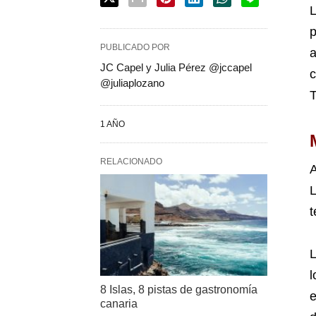
L
p
PUBLICADO POR
a
JC Capel y Julia Pérez @jccapel
@juliaplozano
T
1 AÑO
RELACIONADO
A
L
t
L
l
8 Islas, 8 pistas de gastronomía
e
canaria