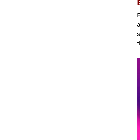
a
s
“