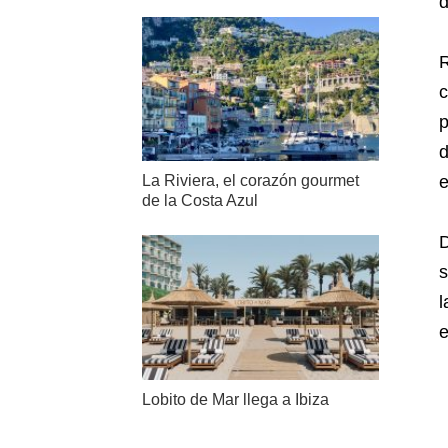
d
R
c
p
d
e
La Riviera, el corazón gourmet
de la Costa Azul
D
s
l
e
Lobito de Mar llega a Ibiza