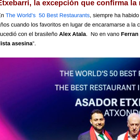
Etxebarri, la excepción que confirma la 
En
The World’s 50 Best Restaurants
, siempre ha habido
ños cuando los favoritos en lugar de encaramarse a la
ucedió con el brasileño
Alex Atala
. No en vano
Ferran
lista asesina
”.