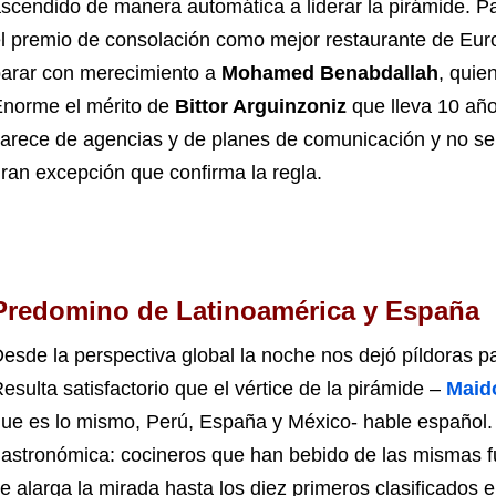
scendido de manera automática a liderar la pirámide. Par
l premio de consolación como mejor restaurante de Europ
arar con merecimiento a
Mohamed Benabdallah
, quie
norme el mérito de
Bittor Arguinzoniz
que lleva 10 año
arece de agencias y de planes de comunicación y no se
ran excepción que confirma la regla.
Predomino de Latinoamérica y España
esde la perspectiva global la noche nos dejó píldoras pa
esulta satisfactorio que el vértice de la pirámide –
Maid
ue es lo mismo, Perú, España y México- hable español. 
astronómica: cocineros que han bebido de las mismas fu
e alarga la mirada hasta los diez primeros clasificado