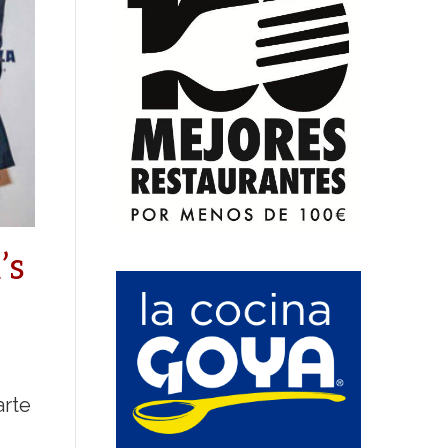
’s
arte