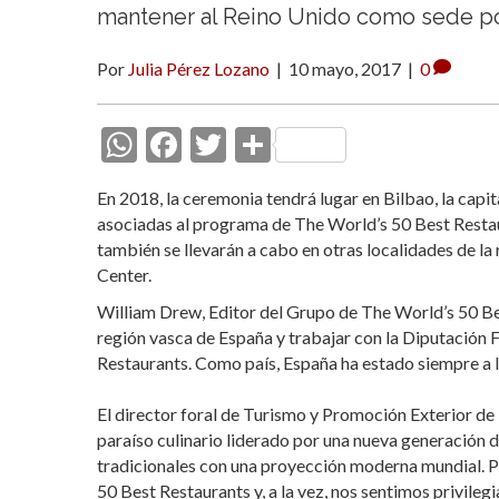
mantener al Reino Unido como sede po
Por
Julia Pérez Lozano
|
10 mayo, 2017
|
0
W
F
T
C
h
ac
w
o
En 2018, la ceremonia tendrá lugar en Bilbao, la capit
at
e
itt
m
asociadas al programa de The World’s 50 Best Restau
s
b
er
p
también se llevarán a cabo en otras localidades de la
Center.
A
o
ar
William Drew, Editor del Grupo de The World’s 50 Bes
p
o
ti
región vasca de España y trabajar con la Diputación 
p
k
r
Restaurants. Como país, España ha estado siempre a l
El director foral de Turismo y Promoción Exterior de 
paraíso culinario liderado por una nueva generación d
tradicionales con una proyección moderna mundial. P
50 Best Restaurants y, a la vez, nos sentimos privileg