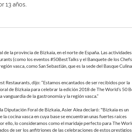
r 13 años.
al de la provincia de Bizkaia, en el norte de España. Las actividades
rants (como los eventos #50BestTalks y el Banquete de los Chefs
 región vasca, como San Sebastián, que es la sede del Basque Culin
t Restaurants, dijo: “Estamos encantados de ser recibidos por la
Foral de Bizkaia para celebrar la edición 2018 de The World’s 50 B
a vanguardia de la gastronomía y la región vasca.”
la Diputación Foral de Bizkaia, Asier Alea declaró: "Bizkaia es un
e la cocina vasca en cuya base se encuentran unas fuertes raíces
or ello, lo consideramos como el maridaje perfecto para The Worl
iados de ser los anfitriones de las celebraciones de estos prestigio