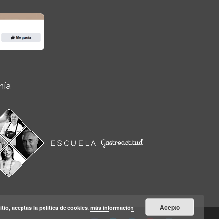
mía
Acepto
itio, aceptas la política de cookies.
más información