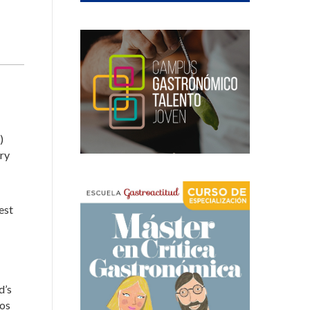
)
ary
est
d’s
sos