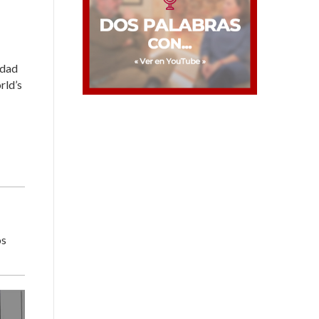
idad
rld’s
os