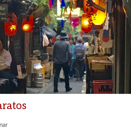
aratos
nar