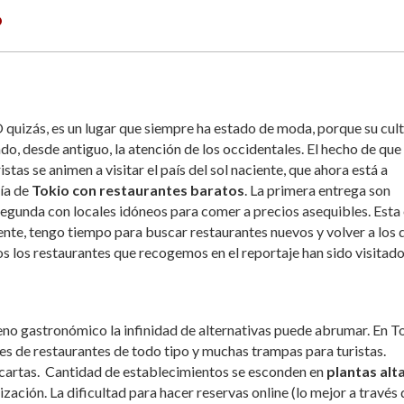
 quizás, es un lugar que siempre ha estado de moda, porque su cul
o, desde antiguo, la atención de los occidentales. El hecho de que 
as se animen a visitar el país del sol naciente, que ahora está a
ía de
Tokio con restaurantes baratos
. La primera entrega son
gunda con locales idóneos para comer a precios asequibles. Esta 
ente, tengo tiempo para buscar restaurantes nuevos y volver a los 
 los restaurantes que recogemos en el reportaje han sido visitado
rreno gastronómico la infinidad de alternativas puede abrumar. En T
les de restaurantes de todo tipo y muchas trampas para turistas.
s cartas. Cantidad de establecimientos se esconden en
plantas alt
zación. La dificultad para hacer reservas online (lo mejor a través 