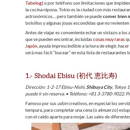
Tabelog)
o por teléfono son limitaciones que impiden
la cocina nipona. Tokio es la ciudad con más restaura
astronómicos… pero también se puede
comer bien 
bolsillos y algunas joyas escondidas que no revienten 
Antes de viajar es conveniente echar un vistazo a los
que se pueden encontrar, incluidas
cosas muy raras
qu
Japón
, ayuda imprescindible a la hora de elegir, hace
será mas fácil “bucear” en esta lista de restaurantes
1.-
Shodai Ebisu (初代 恵比寿)
Dirección: 1-2-17 Ebisu-Nishi,
Shibuya City
, Tokyo 
puede ir sin reserva. • Teléfono: +81 3-3780-9022. P
Famoso por sus
udon
creativos, en especial los serv
tempura, para completar una cena (o almuerzo) estupen
con el caldo aparte para mojar. Las sales de diferente