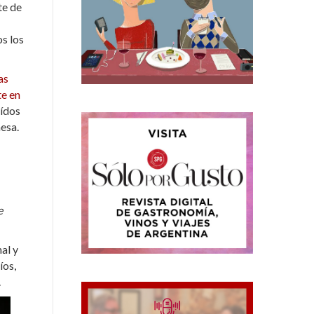
te de
s los
as
te en
eídos
esa.
e
al y
íos,
.