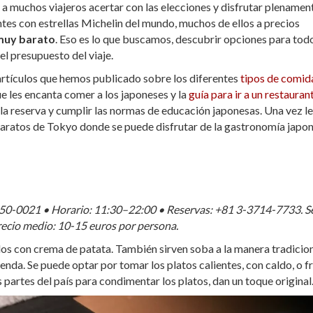
 a muchos viajeros acertar con las elecciones y disfrutar plenamen
ntes con estrellas Michelin del mundo, muchos de ellos a precios
muy barato
. Eso es lo que buscamos, descubrir opciones para todo
el presupuesto del viaje.
 artículos que hemos publicado sobre los diferentes
tipos de comid
e les encanta comer a los japoneses y la
guía para ir a un restauran
r la reserva y cumplir las normas de educación japonesas. Una vez l
 baratos de Tokyo donde se puede disfrutar de la gastronomía japon
150-0021 • Horario: 11:30–22:00 • Reservas:
+81 3-3714-7733
. S
recio medio: 10-15 euros por persona.
idos con crema de patata. También sirven soba a la manera tradicion
da. Se puede optar por tomar los platos calientes, con caldo, o fr
s partes del país para condimentar los platos, dan un toque original