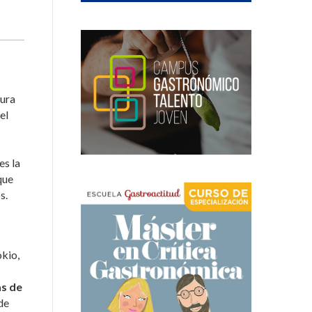
tura
el
es la
que
s.
okio,
as de
de