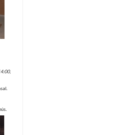
14:00,
sal.
nús.