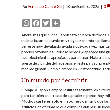
Por
Fernando Calero Gil
|
10 noviembre, 2025
|
0
W
F
T
C
h
ac
w
o
Ahora, más que nunca, Japón está en boca de todos. O
at
e
itt
m
milenaria, sus costumbres y su gastronomía han llamad
s
b
er
p
yen esté muy devaluado ayuda a que cada vez más turist
precios razonables. Por eso hemos preparado una gu
A
o
ar
establecimientos apropiados para cenar. Habrá una se
p
o
ti
suerte de vivir desde hace años en este país sorprend
p
k
r
más me gustan. Como siempre en Gastroactitud, todos
Un mundo por descubrir
Si viajar a Japón siempre resulta fascinante, en el te
pero también en el resto de capitales niponas, hay mi
Muchos
carteles solo en japonés
, lo mismo que la
edificios
de oficinas lo que complica aun más su locali