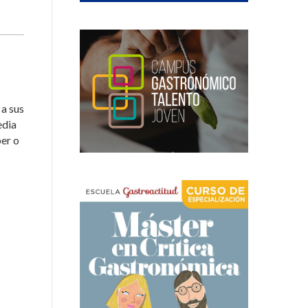
 a sus
edia
ber o