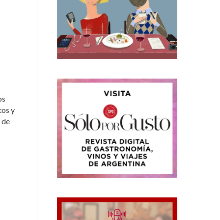
os
tos y
 de