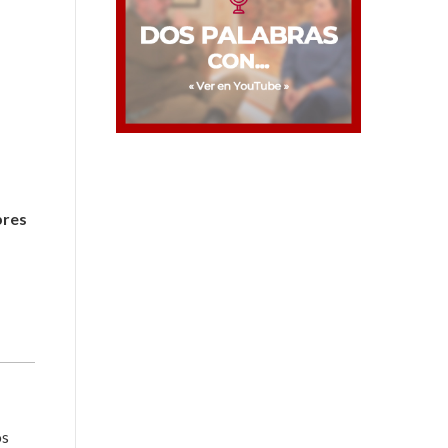
bres
os