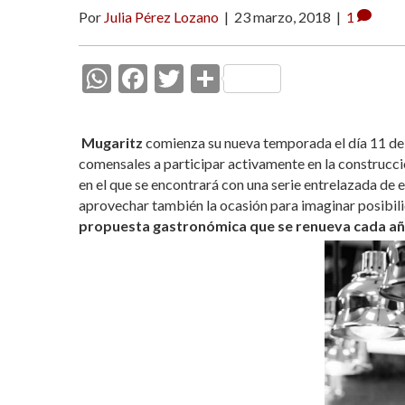
Por
Julia Pérez Lozano
|
23 marzo, 2018
|
1
W
F
T
C
h
ac
w
o
at
e
itt
m
Mugaritz
comienza su nueva temporada el día 11 de a
s
b
er
p
comensales a participar activamente en la construcci
en el que se encontrará con una serie entrelazada de 
A
o
ar
aprovechar también la ocasión para imaginar posibili
p
o
ti
propuesta gastronómica que se renueva cada añ
p
k
r