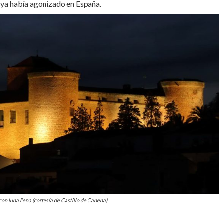
o ya había agonizado en España.
on luna llena (cortesía de Castillo de Canena)