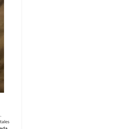
.
tales
ada