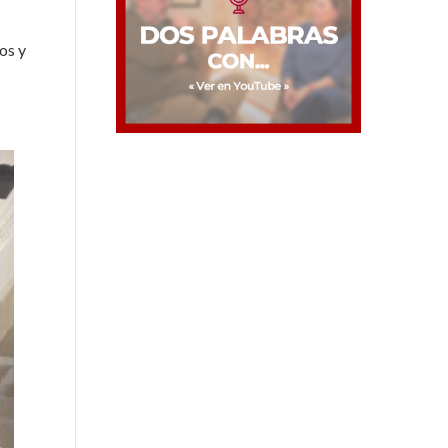
os y
s