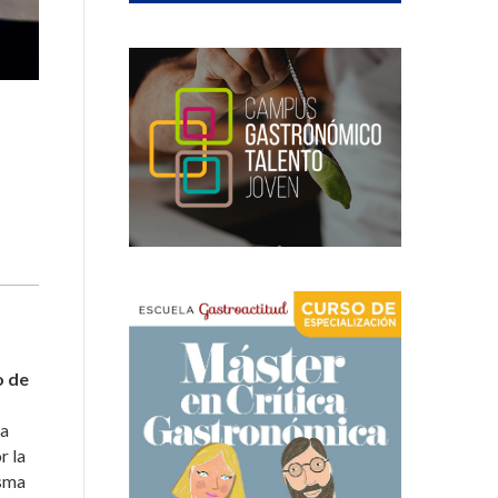
o de
ta
r la
isma