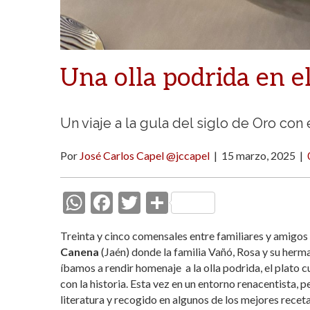
Una olla podrida en e
Un viaje a la gula del siglo de Oro co
Por
José Carlos Capel @jccapel
|
15 marzo, 2025
|
W
F
T
C
h
ac
w
o
Treinta y cinco comensales entre familiares y amigo
at
e
itt
m
Canena
(Jaén) donde la familia Vañó, Rosa y su her
s
b
er
p
íbamos a rendir homenaje a la olla podrida, el plato 
con la historia. Esta vez en un entorno renacentista, 
A
o
ar
literatura y recogido en algunos de los mejores recet