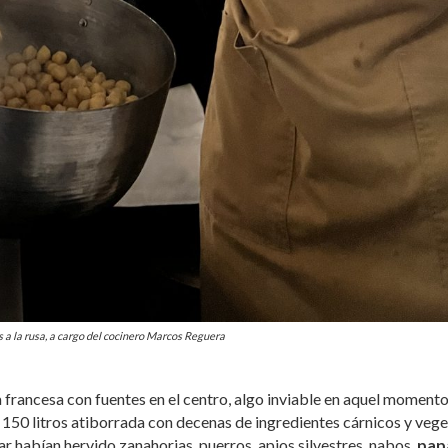
 a la rusa, a cargo del cocinero Marcos Reguera
a francesa con fuentes en el centro, algo inviable en aquel momento
 150 litros atiborrada con decenas de ingredientes cárnicos y vege
ar habían hervido zanahorias, puerros, apios silvestres, nabos,
pap