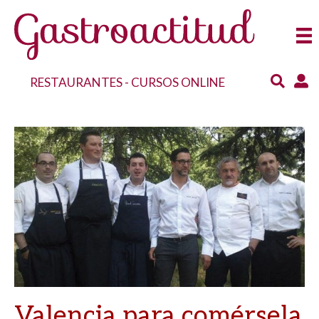
RESTAURANTES
-
CURSOS ONLINE
Valencia para comérsela