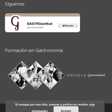
Síguenos
Formación en Gastronomía
Si navegas por este sitio, aceptas la política de cookies.
más
Acepto
información
Aviso legal
Condiciones de Uso