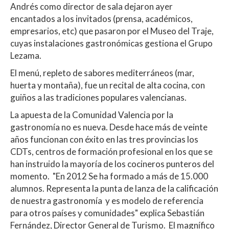
p
o
ti
Andrés como director de sala dejaron ayer
p
k
r
encantados a los invitados (prensa, académicos,
empresarios, etc) que pasaron por el Museo del Traje,
cuyas instalaciones gastronómicas gestiona el Grupo
Lezama.
El menú, repleto de sabores mediterráneos (mar,
huerta y montaña), fue un recital de alta cocina, con
guiños a las tradiciones populares valencianas.
La apuesta de la Comunidad Valencia por la
gastronomía no es nueva. Desde hace más de veinte
años funcionan con éxito en las tres provincias los
CDTs, centros de formación profesional en los que se
han instruido la mayoría de los cocineros punteros del
momento. "En 2012 Se ha formado a más de 15.000
alumnos. Representa la punta de lanza de la calificación
de nuestra gastronomía y es modelo de referencia
para otros países y comunidades" explica Sebastián
Fernández, Director General de Turismo. El magnífico