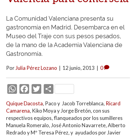
La Comunidad Valenciana presenta su
gastronomía en Madrid. Desembarca en el
Museo del Traje con sus pesos pesados,
de la mano de la Academia Valenciana de
Gastronomía.
Por
Julia Pérez Lozano
|
12 junio, 2013
|
0
W
F
T
C
h
ac
w
o
Quique Dacosta
, Paco y Jacob Torreblanca,
Ricard
at
e
itt
m
Camarena
, Kiko Moya y Jorge Bretón, con sus
s
b
er
p
respectivos equipos, flanqueados por los sumilleres
A
o
ar
Manuela Romeralo, José Antonio Navarrete, Alberto
Redrado y Mº Teresa Pérez, y ayudados por Javier