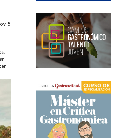
oy, 5
ca.
ar
cer