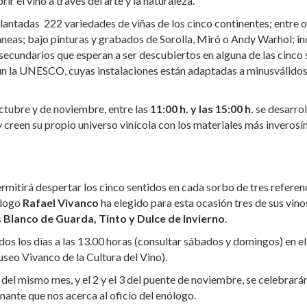
ir el vino a través del arte y la naturaleza.
 plantadas 222 variedades de viñas de los cinco continentes; entre 
neas; bajo pinturas y grabados de Sorolla, Miró o Andy Warhol; in
secundarios que esperan a ser descubiertos en alguna de las cinco 
n la UNESCO, cuyas instalaciones están adaptadas a minusválidos
octubre y de noviembre, entre las
11:00 h. y las 15:00 h
.
se desarrol
y creen su propio universo vinícola con los materiales más inverosí
rmitirá despertar los cinco sentidos en cada sorbo de tres referenc
ólogo
Rafael Vivanco
ha elegido para esta ocasión tres de sus vino
 Blanco de Guarda, Tinto y Dulce de Invierno
.
dos los días a las 13.00 horas (consultar sábados y domingos) en el
eo Vivanco de la Cultura del Vino).
del mismo mes, y el 2 y el 3 del puente de noviembre, se celebrará
ante que nos acerca al oficio del enólogo.