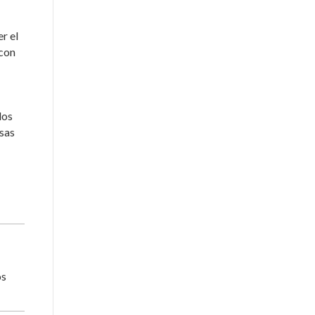
r el
 con
dos
rsas
os