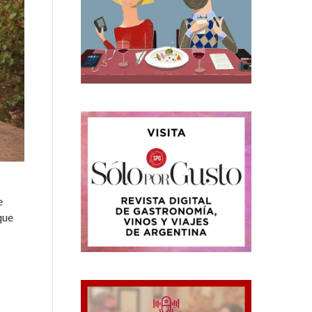
e
que