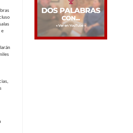
obras
cluso
salas
 e
larán
miles
ias,
s
n