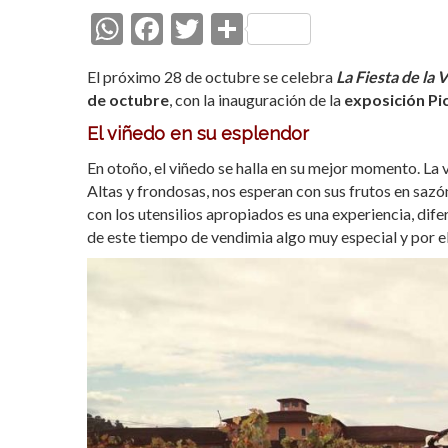
W
F
T
C
h
ac
w
o
El próximo 28 de octubre se celebra
La
Fiesta de la
at
e
itt
m
de octubre
, con la inauguración de la
exposición Pi
s
b
er
p
El viñedo en su esplendor
A
o
ar
En otoño, el viñedo se halla en su mejor momento. La 
p
o
ti
Altas y frondosas, nos esperan con sus frutos en saz
p
k
r
con los utensilios apropiados es una experiencia, dif
de este tiempo de vendimia algo muy especial y por e