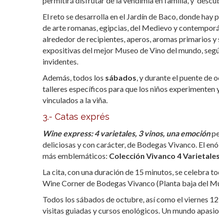
permitirá disfrutar de la vendimia en familia, y descubr
El reto se desarrolla en el Jardín de Baco, donde hay
de arte romanas, egipcias, del Medievo y contemporá
alrededor de recipientes, aperos, aromas primarios y 
expositivas del mejor Museo de Vino del mundo, segú
invidentes.
Además, todos los
sábados
, y durante el puente de 
talleres específicos para que los niños experimenten 
vinculados a la viña.
3.- Catas exprés
Wine express: 4 varietales, 3 vinos, una emoción
pe
deliciosas y con carácter, de Bodegas Vivanco. El en
más emblemáticos:
Colección Vivanco 4 Varietales
La cita, con una duración de 15 minutos, se celebra to
Wine Corner de Bodegas Vivanco (Planta baja del Mus
Todos los sábados de octubre, así como el viernes 12 
visitas guiadas y cursos enológicos. Un mundo apasion