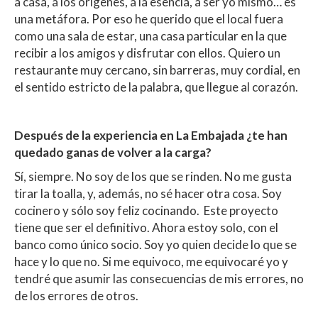
A
o
ar
a casa, a los orígenes, a la esencia, a ser yo mismo… es
p
o
ti
una metáfora. Por eso he querido que el local fuera
como una sala de estar, una casa particular en la que
p
k
r
recibir a los amigos y disfrutar con ellos. Quiero un
restaurante muy cercano, sin barreras, muy cordial, en
el sentido estricto de la palabra, que llegue al corazón.
Después de la experiencia en La Embajada ¿te han
quedado ganas de volver a la carga?
Sí, siempre. No soy de los que se rinden. No me gusta
tirar la toalla, y, además, no sé hacer otra cosa. Soy
cocinero y sólo soy feliz cocinando. Este proyecto
tiene que ser el definitivo. Ahora estoy solo, con el
banco como único socio. Soy yo quien decide lo que se
hace y lo que no. Si me equivoco, me equivocaré yo y
tendré que asumir las consecuencias de mis errores, no
de los errores de otros.