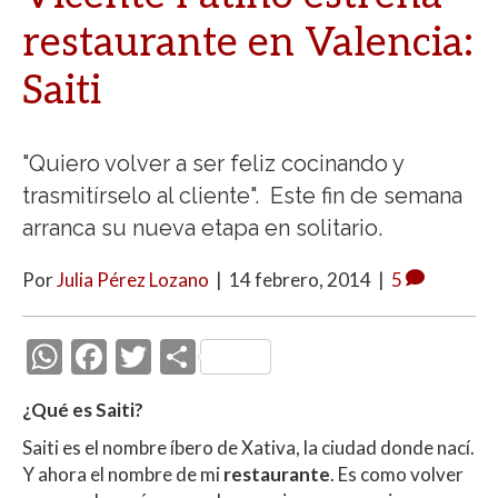
restaurante en Valencia:
Saiti
"Quiero volver a ser feliz cocinando y
trasmitírselo al cliente". Este fin de semana
arranca su nueva etapa en solitario.
Por
Julia Pérez Lozano
|
14 febrero, 2014
|
5
W
F
T
C
h
ac
w
o
¿Qué es Saiti?
at
e
itt
m
Saiti es el nombre íbero de Xativa, la ciudad donde nací.
s
b
er
p
Y ahora el nombre de mi
restaurante
. Es como volver