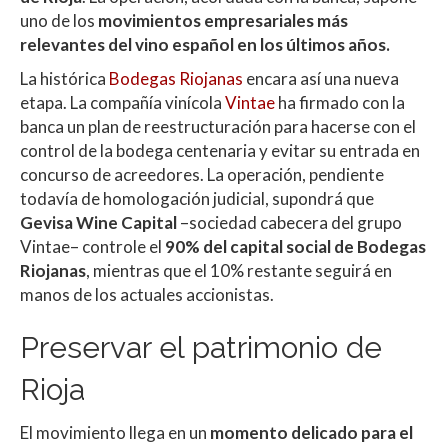
A
o
ar
uno de los
movimientos empresariales más
p
o
ti
relevantes del vino español en los últimos años.
p
k
r
La histórica
Bodegas Riojanas
encara así una nueva
etapa. La compañía vinícola
Vintae
ha firmado con la
banca un plan de reestructuración para hacerse con el
control de la bodega centenaria y evitar su entrada en
concurso de acreedores. La operación, pendiente
todavía de homologación judicial, supondrá que
Gevisa Wine Capital
–sociedad cabecera del grupo
Vintae– controle el
90% del capital social de Bodegas
Riojanas
, mientras que el 10% restante seguirá en
manos de los actuales accionistas.
Preservar el patrimonio de
Rioja
El movimiento llega en un
momento delicado para el