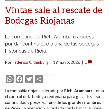
Vintae sale al rescate de
Bodegas Riojanas
La compañía de Richi Arambarri apuesta
por dar continuidad a una de las bodegas
históricas de Rioja.
Por
Federico Oldenburg
|
19 mayo, 2026
|
0
W
F
T
C
h
ac
w
o
La compañía riojana liderada por
Richi Arambarri
toma
at
e
itt
m
el control de la bodega centenaria para garantizar su
s
b
er
p
continuidad y preservar uno de los
grandes nombres
de Rioja
. La operación, acordada con la banca, supone