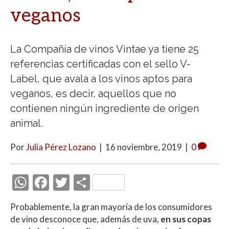
veganos
La Compañía de vinos Vintae ya tiene 25
referencias certificadas con el sello V-
Label, que avala a los vinos aptos para
veganos, es decir, aquellos que no
contienen ningún ingrediente de origen
animal.
Por
Julia Pérez Lozano
|
16 noviembre, 2019
|
0
W
F
T
C
h
ac
w
o
Probablemente, la gran mayoría de los consumidores
at
e
itt
m
de vino desconoce que, además de uva,
en sus copas