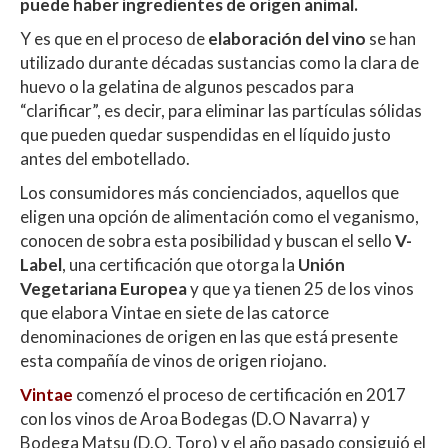
s
b
er
p
puede haber ingredientes de origen animal.
A
o
ar
Y es que en el proceso de
elaboración del vino
se han
p
o
ti
utilizado durante décadas sustancias como la clara de
huevo o la gelatina de algunos pescados para
p
k
r
“clarificar”, es decir, para eliminar las partículas sólidas
que pueden quedar suspendidas en el líquido justo
antes del embotellado.
Los consumidores más concienciados, aquellos que
eligen una opción de alimentación como el veganismo,
conocen de sobra esta posibilidad y buscan el sello
V-
Label
, una certificación que otorga la
Unión
Vegetariana Europea
y que ya tienen 25 de los vinos
que elabora Vintae en siete de las catorce
denominaciones de origen en las que está presente
esta compañía de vinos de origen riojano.
Vintae
comenzó el proceso de certificación en 2017
con los vinos de Aroa Bodegas (D.O Navarra) y
Bodega Matsu (D.O. Toro) y el año pasado consiguió el