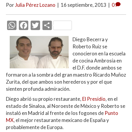
Por
Julia Pérez Lozano
|
16 septiembre, 2013
|
0
W
F
T
C
h
ac
w
o
Diego Becerra y
at
e
itt
m
Roberto Ruiz se
s
b
er
p
conocieron en la escuela
A
o
ar
de cocina Ambrosía en
el D.F. donde ambos se
p
o
ti
formaron a la sombra del gran maestro Ricardo Muñoz
p
k
r
Zurita, del que ambos son herederos y por el que
sienten profunda admiración.
Diego abrió su propio restaurante,
El Presidio
, en el
estado de Sinaloa, al Noroeste de México y Roberto se
instaló en Madrid al frente de los fogones de
Punto
MX
, el mejor restaurante mexicano de España y
probablemente de Europa.