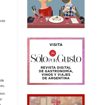
este
nde
es.
ivo:
uy
o