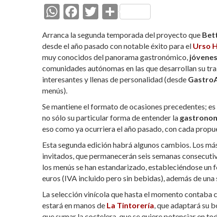
W
F
T
C
h
ac
w
o
Arranca la segunda temporada del proyecto que
Bet
at
e
itt
m
desde el año pasado con notable éxito para el
Urso H
s
b
er
p
muy conocidos del panorama gastronómico,
jóvenes
comunidades autónomas en las que desarrollan su tra
A
o
ar
interesantes y llenas de personalidad (desde
GastroA
p
o
ti
menús).
p
k
r
Se mantiene el formato de ocasiones precedentes; es 
no sólo su particular forma de entender la
gastrono
eso como ya ocurriera el año pasado, con cada propue
Esta segunda edición habrá algunos cambios. Los más s
invitados, que permanecerán seis semanas consecutiva
los menús se han estandarizado, estableciéndose un 
euros (IVA incluido pero sin bebidas), además de una 
La selección vinícola que hasta el momento contaba 
estará en manos de
La Tintorería
, que adaptará su b
que sumar la coctelera, que se quiere potenciar en t