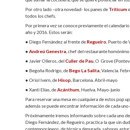
Por otro lado –otra novedad- los panes de
Triticum
d
todos los chefs.
Por primera vez se conoce previamente el calendario y 
año y 2016. Estos serán:
● Diego Fernández al frente de
Regueiro
, Puerto de
●
Andreú Genestra
, chef del restaurante homónim
● Javier Olleros, del
Culler de Pau
, O Grove (Pontev
● Begoña Rodrigo, de
Bego La Salita
, Valencia. Fe
● Oriol Ivern, de
Hisop
, Barcelona. Abril-mayo
● Xanti Elías, de
Acánthum
, Huelva. Mayo-junio
Para reservar una mesa en cualquiera de estos pop up
además se puede encontrar información de cada uno d
Próximamente iremos informando sobre cada uno de la
Diego Fernández, de Regueiro, practica la que sin dud
contemporáneos, de técnica depurada, sabores asturia