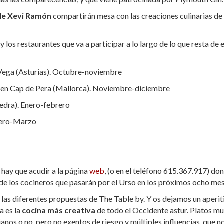
e Xevi Ramón
compartirán mesa con las creaciones culinarias de
los restaurantes que va a participar a lo largo de lo que resta de 
 Vega (Asturias). Octubre-noviembre
o en Cap de Pera (Mallorca). Noviembre-diciembre
edra). Enero-febrero
brero-Marzo
 hay que acudir a la página
web
, (o en el teléfono 615.367.917) do
e los cocineros que pasarán por el Urso en los próximos ocho mes
s diferentes propuestas de The Table by. Y os dejamos un aperit
a es la
cocina más creativa
de todo el Occidente astur. Platos m
nos o no, pero no exentos de riesgo y múltiples influencias, que n