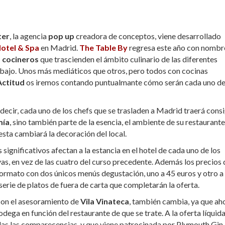
ter
, la agencia
pop up
creadora de conceptos, viene desarrollado
otel & Spa
en Madrid.
The Table By
regresa este año con nombr
 cocineros
que trascienden el ámbito culinario de las diferentes
bajo. Unos más mediáticos que otros, pero todos con cocinas
ctitud
os iremos contando puntualmante cómo serán cada uno de
decir, cada uno de los chefs que se trasladen a Madrid traerá cons
mía
, sino también parte de la esencia, el ambiente de su restaurante
sta cambiará la decoración del local.
ignificativos afectan a la estancia en el hotel de cada uno de los
s, en vez de las cuatro del curso precedente. Además los precios 
formato con dos únicos menús degustación, uno a 45 euros y otro a
serie de platos de fuera de carta que completarán la oferta.
con el asesoramiento de
Vila Vinateca
, también cambia, ya que ah
odega en función del restaurante de que se trate. A la oferta líquid
odas las comparecencias, y que viene patrocinada por Plymouth Gin.