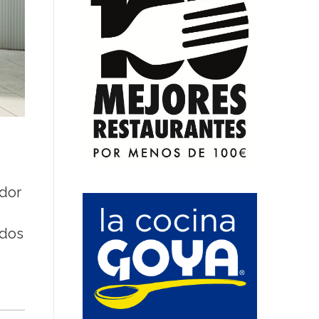
ador
ados