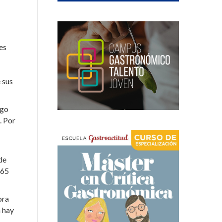
es
 sus
igo
. Por
de
 65
ora
a hay