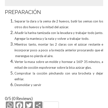
PREPARACIÓN
Separar la clara y la yema de 2 huevos, batir las yemas con los
otros dos huevos y la mitad del azúcar.
Añadir la harina tamizada con la levadura y trabajar todo junto.
Agregar la manteca y la nata y volver a trabajar todo.
Mientras tanto, montar las 2 claras con el azúcar restante e
incorporar poco a poco a la mezcla anterior procurando que el
merengue no pierda el aire.
Verter la masa sobre un molde y hornear a 160º 35 minutos, a
mitad de cocción espolvorear sobre la bica azúcar glas.
Comprobar la cocción pinchando con una brocheta y dejar
enfriar.
Desmoldar y servir
0/5
(0 Reviews)
W
F
T
C