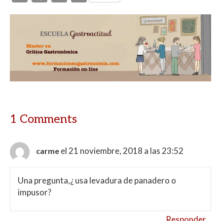
h
ac
w
o
at
e
itt
m
s
b
er
p
A
o
ar
p
o
ti
p
k
r
1 Comments
el 21 noviembre, 2018 a las 23:52
carme
Una pregunta,¿ usa levadura de panadero o
impusor?
Responder