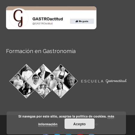
Formación en Gastronomía
Si navegas por este sitio, aceptas la política de cookies.
más
Acepto
información
Aviso legal
Condiciones de Uso