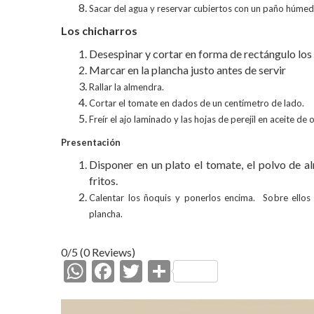
Sacar del agua y reservar cubiertos con un paño húmed
Los chicharros
Desespinar y cortar en forma de rectángulo los
Marcar en la plancha justo antes de servir
Rallar la almendra.
Cortar el tomate en dados de un centímetro de lado.
Freír el ajo laminado y las hojas de perejil en aceite de o
Presentación
Disponer en un plato el tomate, el polvo de alm
fritos.
Calentar los ñoquis y ponerlos encima. Sobre ellos
plancha.
0/5
(0 Reviews)
W
F
T
C
h
ac
w
o