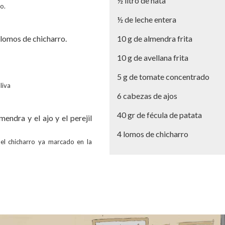
½ litro de nata
o.
½ de leche entera
 lomos de chicharro.
10 g de almendra frita
10 g de avellana frita
5 g de tomate concentrado
liva
6 cabezas de ajos
40 gr de fécula de patata
endra y el ajo y el perejil
4 lomos de chicharro
 el chicharro ya marcado en la