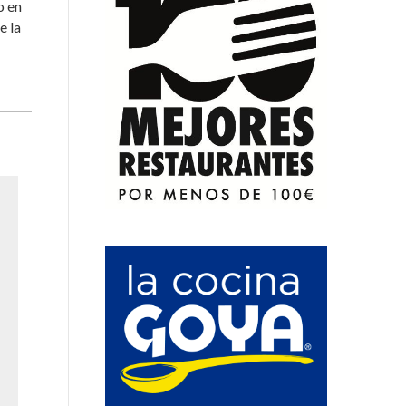
o en
e la