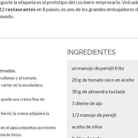
isguste la etiqueta es el prototipo del cocinero-empresario. Volcad
 12
restaurantes
en 8 países, es uno de los grandes embajadores d
 mundo.
INGREDIENTES
un manojo de perejil frito
uemadas.
vellanas y el tomate.
20 g de tomate seco en aceite
y verter en la ensaladera.
30 g de almendra tostada
 quede una crema fina sin
1 diente de ajo
l hervir, la crema adquiere la
1/2 manojo de perejil
aceite de oliva
o en el agua pequeñas porciones
tarán listos.