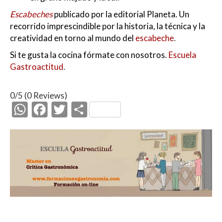
Escabeches
publicado por la editorial Planeta. Un
recorrido imprescindible por la historia, la técnica y la
creatividad en torno al mundo del
escabeche
.
Si te gusta la cocina fórmate con nosotros.
Escuela
Gastroactitud
.
0/5
(0 Reviews)
W
F
T
C
h
ac
w
o
at
e
itt
m
s
b
er
p
A
o
ar
p
o
ti
p
k
r