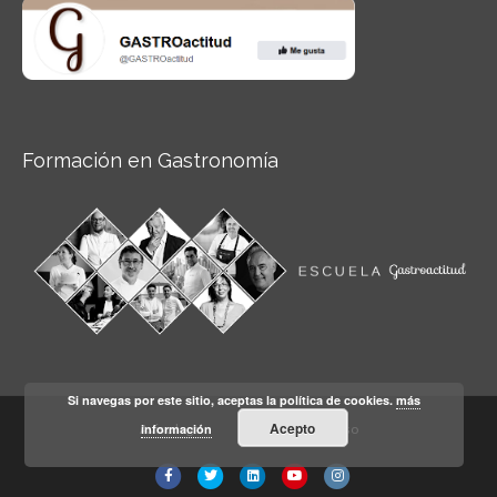
Formación en Gastronomía
Si navegas por este sitio, aceptas la política de cookies.
más
Acepto
información
Aviso legal
Condiciones de Uso
Facebook
Twitter
Linkedin
Youtube
Instagram