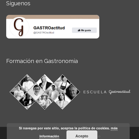
Síguenos
Formación en Gastronomía
Si navegas por este sitio, aceptas la política de cookies.
más
Acepto
información
Aviso legal
Condiciones de Uso