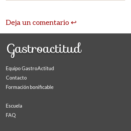
p
k
r
Deja un comentario
Equipo GastroActitud
Contacto
Formación bonificable
Escuela
FAQ