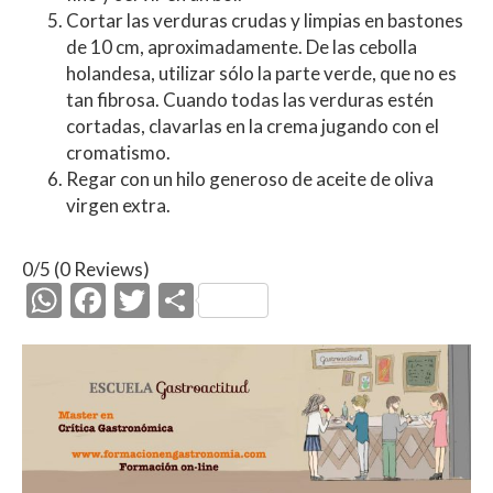
Cortar las verduras crudas y limpias en bastones
de 10 cm, aproximadamente. De las cebolla
holandesa, utilizar sólo la parte verde, que no es
tan fibrosa. Cuando todas las verduras estén
cortadas, clavarlas en la crema jugando con el
cromatismo.
Regar con un hilo generoso de aceite de oliva
virgen extra.
0/5
(0 Reviews)
W
F
T
C
h
ac
w
o
at
e
itt
m
s
b
er
p
A
o
ar
p
o
ti