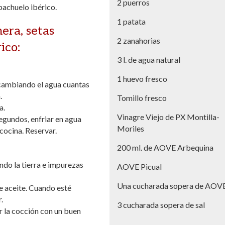
2 puerros
pachuelo ibérico.
1 patata
nera, setas
2 zanahorias
ico:
3 l. de agua natural
1 huevo fresco
 cambiando el agua cuantas
.
Tomillo fresco
a.
Vinagre Viejo de PX Montilla-
egundos, enfriar en agua
Moriles
cocina. Reservar.
200 ml. de AOVE Arbequina
ndo la tierra e impurezas
AOVE Picual
Una cucharada sopera de AOV
e aceite. Cuando esté
.
3 cucharada sopera de sal
ar la cocción con un buen