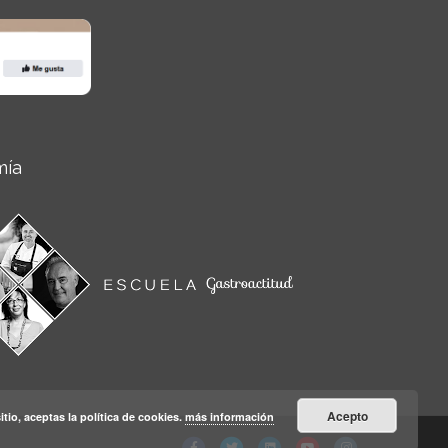
mía
Acepto
itio, aceptas la política de cookies.
más información
Facebook
Twitter
Linkedin
Youtube
Instagram