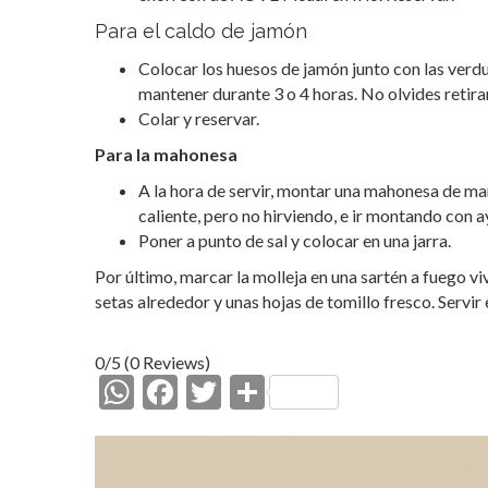
Para el caldo de jamón
Colocar los huesos de jamón junto con las verdur
mantener durante 3 o 4 horas. No olvides retirar
Colar y reservar.
Para la mahonesa
A la hora de servir, montar una mahonesa de man
caliente, pero no hirviendo, e ir montando con a
Poner a punto de sal y colocar en una jarra.
Por último, marcar la molleja en una sartén a fuego vi
setas alrededor y unas hojas de tomillo fresco. Servir
0/5
(0 Reviews)
W
F
T
C
h
ac
w
o
at
e
itt
m