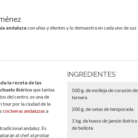
Jiménez
ía andaluza
con uñas y dientes y lo demuestra en cada uno de sus
INGREDIENTES
da la receta de las
chuelo ibérico
que tantas
500 g. de molleja de corazón de
os del centro, es una de
ternera
 tour por la ciudad de la
200 g. de setas de temporada
as
cocineras andaluzas
a
1 kg. de hueso de jamón ibérico
de bellota
tradicional andaluz. Es
abarán al chef al probar