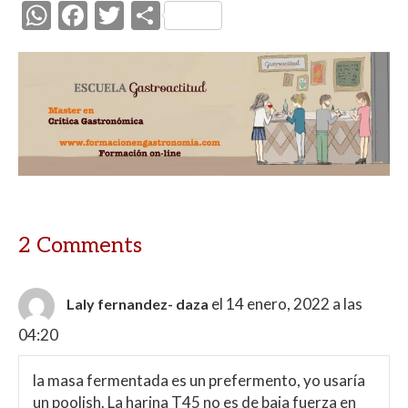
W
F
T
C
h
ac
w
o
at
e
itt
m
s
b
er
p
A
o
ar
p
o
ti
p
k
r
2 Comments
el 14 enero, 2022 a las
Laly fernandez- daza
04:20
la masa fermentada es un prefermento, yo usaría
un poolish. La harina T45 no es de baja fuerza en