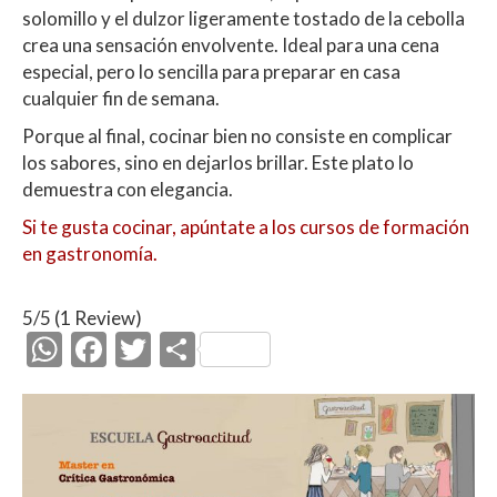
solomillo y el dulzor ligeramente tostado de la cebolla
crea una sensación envolvente. Ideal para una cena
especial, pero lo sencilla para preparar en casa
cualquier fin de semana.
Porque al final, cocinar bien no consiste en complicar
los sabores, sino en dejarlos brillar. Este plato lo
demuestra con elegancia.
Si te gusta cocinar, apúntate a los cursos de formación
en gastronomía.
5/5
(1 Review)
W
F
T
C
h
ac
w
o
at
e
itt
m
s
b
er
p
A
o
ar