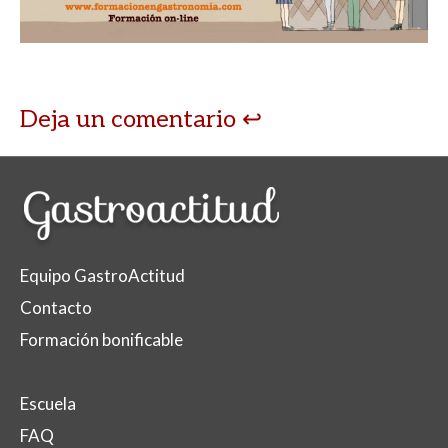
p
o
ti
p
k
r
Deja un comentario
Equipo GastroActitud
Contacto
Formación bonificable
Escuela
FAQ