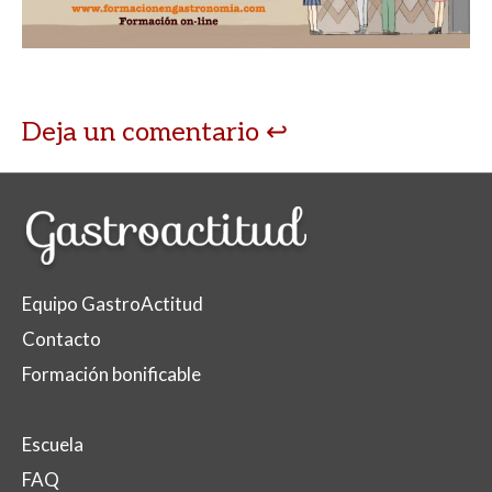
p
o
ti
p
k
r
Deja un comentario
Equipo GastroActitud
Contacto
Formación bonificable
Escuela
FAQ