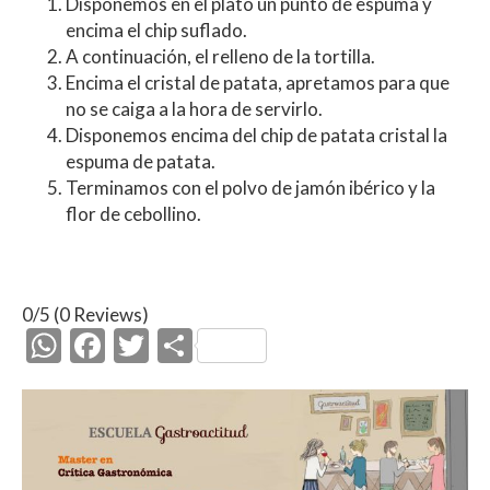
Disponemos en el plato un punto de espuma y
encima el chip suflado.
A continuación, el relleno de la tortilla.
Encima el cristal de patata, apretamos para que
no se caiga a la hora de servirlo.
Disponemos encima del chip de patata cristal la
espuma de patata.
Terminamos con el polvo de jamón ibérico y la
flor de cebollino.
0/5
(0 Reviews)
W
F
T
C
h
ac
w
o
at
e
itt
m
s
b
er
p
A
o
ar