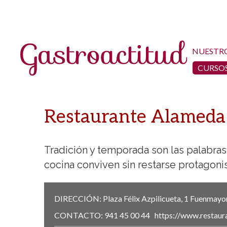
NUESTR
CURSOS
Restaurante Alameda 
Tradición y temporada son las palabras
cocina conviven sin restarse protagon
DIRECCIÓN:
Plaza Félix Azpilicueta, 1
Fuenmayo
CONTACTO:
941 45 00 44
https://www.restau