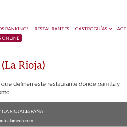
OS RANKINGS
RESTAURANTES
GASTROGUÍAS
ACT
 ONLINE
(La Rioja)
 que definen este restaurante donde parrilla y
ismo
r
(LA RIOJA)
.
ESPAÑA
rantealameda.com