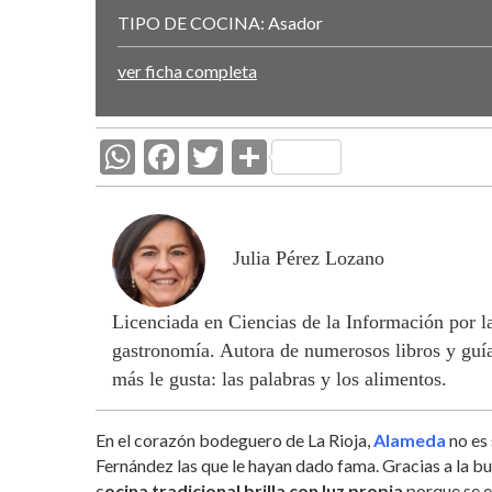
TIPO DE COCINA:
Asador
ver ficha completa
W
F
T
C
h
ac
w
o
at
e
itt
m
s
b
er
p
Julia Pérez Lozano
A
o
ar
Licenciada en Ciencias de la Información por 
p
o
ti
gastronomía. Autora de numerosos libros y guía
p
k
r
más le gusta: las palabras y los alimentos.
En el corazón bodeguero de La Rioja,
Alameda
no es
Fernández las que le hayan dado fama. Gracias a la b
c
ocina tradicional brilla con luz propia
porque se e