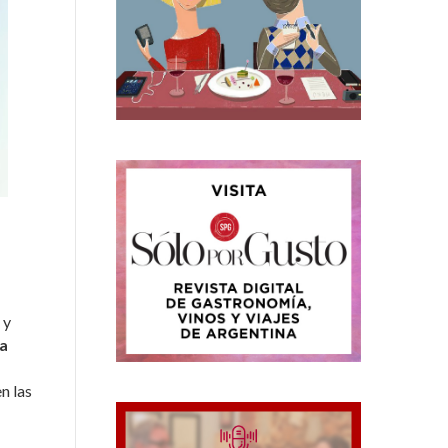
 y
la
n las