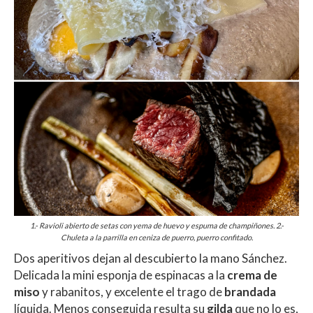
1.- Ravioli abierto de setas con yema de huevo y espuma de champiñones. 2.-
Chuleta a la parrilla en ceniza de puerro, puerro confitado.
Dos aperitivos dejan al descubierto la mano Sánchez.
Delicada la mini esponja de espinacas a la
crema de
miso
y rabanitos, y excelente el trago de
brandada
líquida. Menos conseguida resulta su
gilda
que no lo es,