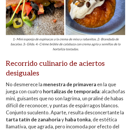
1.- Mini esponja de espinacas a la crema de miso y rabanitos. 2.- Brandada de
bacalao. 3.- Gilda. 4.- Crème brûlée de calabaza con crema agria y semillas de la
hortaliza tostadas.
Recorrido culinario de aciertos
desiguales
No desmerece la
menestra de primavera
en la que
juega con cuatro
hortalizas de temporada
: alcachofas
mini, guisantes que no son lagrima, un praliné de habas
difícil de reconocer, y puntas de espárragos blancos.
Conjunto suculento. Aparte, resulta desconcertante la
tarta tatín de zanahoria
y
haba tonka
, de estética
llamativa, que
agrada, pero incomoda por efecto del