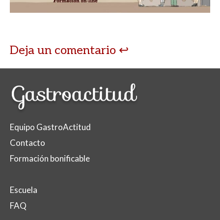
p
o
ti
p
k
r
Deja un comentario
Equipo GastroActitud
Contacto
Formación bonificable
Escuela
FAQ