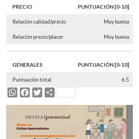
PRECIO
PUNTUACIÓN [0-10]
Relación calidad/precio
Muy buena
Relación precio/placer
Muy buena
GENERALES
PUNTUACIÓN [0-10]
Puntuación total
6.5
W
F
T
C
h
ac
w
o
at
e
itt
m
s
b
er
p
A
o
ar