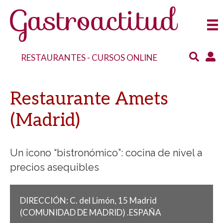
RESTAURANTES
-
CURSOS ONLINE
Restaurante Amets
(Madrid)
Un icono “bistronómico”: cocina de nivel a
precios asequibles
DIRECCIÓN:
C. del Limón, 15
Madrid
(COMUNIDAD DE MADRID)
.
ESPAÑA