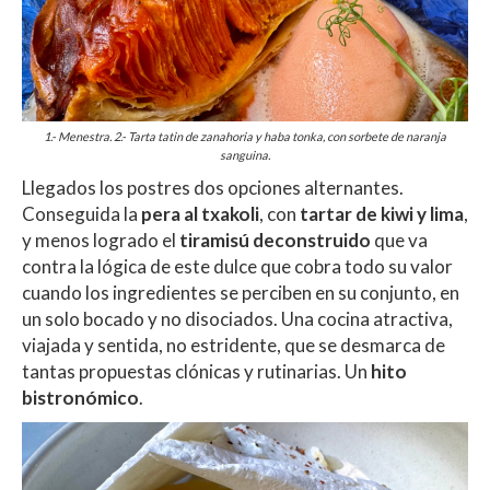
1.- Menestra. 2.- Tarta tatin de zanahoria y haba tonka, con sorbete de naranja
sanguina.
Llegados los postres dos opciones alternantes.
Conseguida la
pera al txakoli
, con
tartar de kiwi y lima
,
y menos logrado el
tiramisú deconstruido
que va
contra la lógica de este dulce que cobra todo su valor
cuando los ingredientes se perciben en su conjunto, en
un solo bocado y no disociados.
Una cocina atractiva,
viajada y sentida, no estridente, que se desmarca de
tantas propuestas clónicas y rutinarias. Un
hito
bistronómico
.