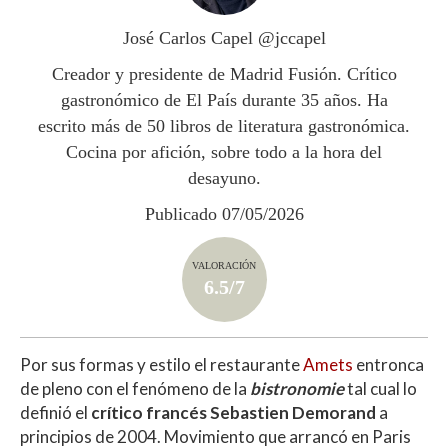
A
o
ar
p
o
ti
José Carlos Capel @jccapel
p
k
r
Creador y presidente de Madrid Fusión. Crítico
gastronómico de El País durante 35 años. Ha
escrito más de 50 libros de literatura gastronómica.
Cocina por afición, sobre todo a la hora del
desayuno.
Publicado 07/05/2026
VALORACIÓN
6.5/7
Por sus formas y estilo el restaurante
Amets
entronca
de pleno con el fenómeno de la
bistronomie
tal cual lo
definió el
crítico francés Sebastien Demorand
a
principios de 2004. Movimiento que arrancó en Paris