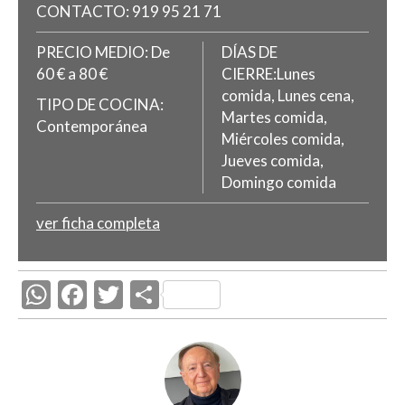
CONTACTO:
919 95 21 71
PRECIO MEDIO:
De
DÍAS DE
60 € a 80 €
CIERRE:Lunes
comida, Lunes cena,
TIPO DE COCINA:
Martes comida,
Contemporánea
Miércoles comida,
Jueves comida,
Domingo comida
ver ficha completa
W
F
T
C
h
ac
w
o
at
e
itt
m
s
b
er
p