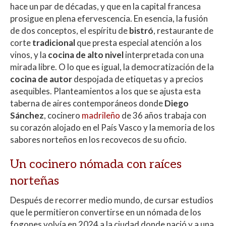
hace un par de décadas, y que en la capital francesa
prosigue en plena efervescencia. En esencia, la fusión
de dos conceptos, el espíritu de
bistró
, restaurante de
corte
tradicional
que presta especial atención a los
vinos, y la
cocina de alto nivel
interpretada con una
mirada libre. O lo que es igual, la democratización de la
cocina de autor
despojada de etiquetas y a precios
asequibles. Planteamientos a los que se ajusta esta
taberna de aires contemporáneos donde
Diego
Sánchez
, cocinero
madrileño
de 36 años trabaja con
su corazón alojado en el País Vasco y la memoria de los
sabores norteños en los recovecos de su oficio.
Un cocinero nómada con raíces
norteñas
Después de recorrer medio mundo, de cursar estudios
que le permitieron convertirse en un nómada de los
fogones volvía en 2024 a la ciudad donde nació y a una